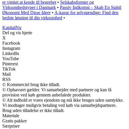
er vigtigt at kende til begrebet
•
Selskabsformer og
Virksomhedstyper i Danmark
•
Passiv Indkomst – Skab En Stabil
Økonomi Med Disse Ideer
•
A-kasse for selvstændige: Find den
bedste løsning til din virksomhed
•
Kapital
Nu
Del og vis hjerte
X
Facebook
Instagram
LinkedIn
YouTube
Pinterest
TikTok
Mail
RSS
© Kommerciel brug ikke tilladt.
© Ophavsret gælder. Vi samarbejder med partnere og kan få
provision ved køb gennem anbefalede produkter.
© Alt indhold er vores ejendom og må ikke bruges uden samtykke.
Vi modtager muligvis betaling ved køb via samarbejdspartnere.
Brug uden tilladelse er ikke tilladt.
Materiale
Gratis pakker
Særpriser