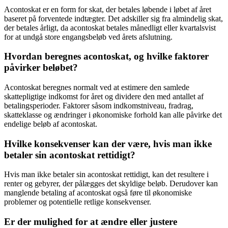
Acontoskat er en form for skat, der betales løbende i løbet af året
baseret på forventede indtægter. Det adskiller sig fra almindelig skat,
der betales årligt, da acontoskat betales månedligt eller kvartalsvist
for at undgå store engangsbeløb ved årets afslutning.
Hvordan beregnes acontoskat, og hvilke faktorer
påvirker beløbet?
Acontoskat beregnes normalt ved at estimere den samlede
skattepligtige indkomst for året og dividere den med antallet af
betalingsperioder. Faktorer såsom indkomstniveau, fradrag,
skatteklasse og ændringer i økonomiske forhold kan alle påvirke det
endelige beløb af acontoskat.
Hvilke konsekvenser kan der være, hvis man ikke
betaler sin acontoskat rettidigt?
Hvis man ikke betaler sin acontoskat rettidigt, kan det resultere i
renter og gebyrer, der pålægges det skyldige beløb. Derudover kan
manglende betaling af acontoskat også føre til økonomiske
problemer og potentielle retlige konsekvenser.
Er der mulighed for at ændre eller justere