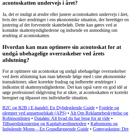
acontoskatten undervejs i året?
Ja, det er muligt at ændre eller justere acontoskatten undervejs i året,
hvis der sker ændringer i ens økonomiske situation, der berettiger en
justering af det forventede skattebeløb. Dette kan gøres ved at
kontakte skattemyndighederne og indsende en anmodning om
ændring af acontoskatten.
Hvordan kan man optimere sin acontoskat for at
undgå ubehagelige overraskelser ved årets
afslutning?
For at optimere sin acontoskat og undgå ubehagelige overraskelser
ved årets afslutning kan man løbende følge med i sine økonomiske
transaktioner, sikre korrekte fradrag og indberette ændringer i
indkomst til skattemyndighederne. Det kan også være en god idé at
søge professionel rådgivning for at sikre, at acontoskatten er korrekt
beregnet og tilpasset ens individuelle situation.
B2C og B2B i E-handel: En Dybdegående Guide
•
Fordele og
ulemper ved anpartsselskab (APS)
•
Alt Om Reklamebeskyttelse og
Robinsonlisten
•
Dataløn: Alt hvad du har brug for at vide
•
Tilbagediskontering og Kapitalværdimetoden
•
Købsmoms og
Indgående Moms – En Grundlæggende Guide
•
Grønvaskning: Det