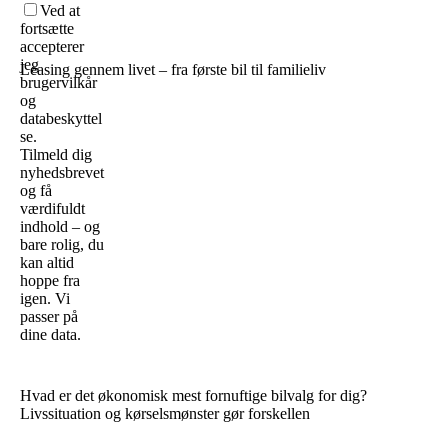
Ved at
fortsætte
accepterer
jeg
Leasing gennem livet – fra første bil til familieliv
brugervilkår
og
databeskyttel
se.
Tilmeld dig
nyhedsbrevet
og få
værdifuldt
indhold – og
bare rolig, du
kan altid
hoppe fra
igen. Vi
passer på
dine data.
Hvad er det økonomisk mest fornuftige bilvalg for dig?
Livssituation og kørselsmønster gør forskellen