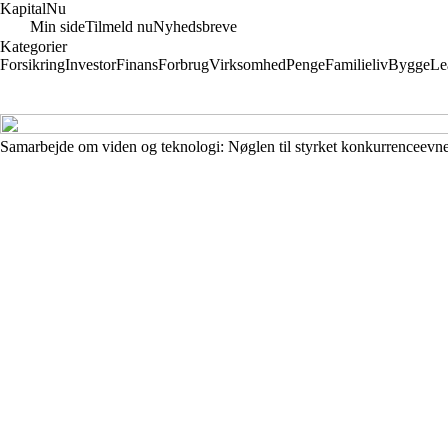
Kapital
Nu
Min side
Tilmeld nu
Nyhedsbreve
Kategorier
Forsikring
Investor
Finans
Forbrug
Virksomhed
Penge
Familieliv
Bygge
Le
Samarbejde om viden og teknologi: Nøglen til styrket konkurrenceevn