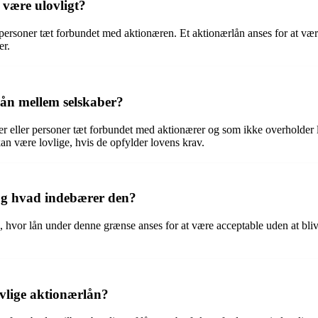
 være ulovligt?
il personer tæt forbundet med aktionæren. Et aktionærlån anses for at væ
er.
lån mellem selskaber?
nærer eller personer tæt forbundet med aktionærer og som ikke overholder
an være lovlige, hvis de opfylder lovens krav.
 og hvad indebærer den?
 hvor lån under denne grænse anses for at være acceptable uden at blive
ovlige aktionærlån?