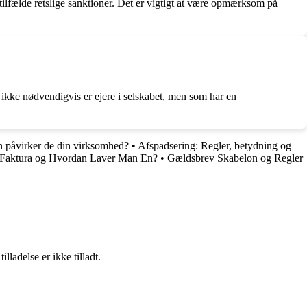
 tilfælde retslige sanktioner. Det er vigtigt at være opmærksom på
 der ikke nødvendigvis er ejere i selskabet, men som har en
n påvirker de din virksomhed?
•
Afspadsering: Regler, betydning og
 Faktura og Hvordan Laver Man En?
•
Gældsbrev Skabelon og Regler
adelse er ikke tilladt.