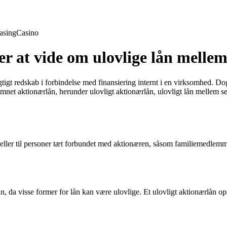
asing
Casino
r at vide om ulovlige lån mellem
igt redskab i forbindelse med finansiering internt i en virksomhed. Dog e
mnet aktionærlån, herunder ulovligt aktionærlån, ulovligt lån mellem se
rer eller til personer tæt forbundet med aktionæren, såsom familiemedlemm
da visse former for lån kan være ulovlige. Et ulovligt aktionærlån opstå