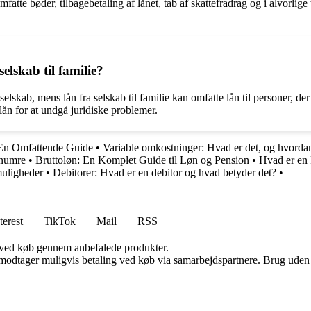
tte bøder, tilbagebetaling af lånet, tab af skattefradrag og i alvorlige
elskab til familie?
 et selskab, mens lån fra selskab til familie kan omfatte lån til personer,
r lån for at undgå juridiske problemer.
 En Omfattende Guide
•
Variable omkostninger: Hvad er det, og hvorda
numre
•
Bruttoløn: En Komplet Guide til Løn og Pension
•
Hvad er en
muligheder
•
Debitorer: Hvad er en debitor og hvad betyder det?
•
terest
TikTok
Mail
RSS
 ved køb gennem anbefalede produkter.
tager muligvis betaling ved køb via samarbejdspartnere. Brug uden till