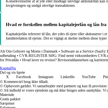
Konsekvenserne af at yde eller modtage ulovlige aktionærlån kan omfa
lovgivningen og undgå ulovlige transaktioner.
Hvad er forskellen mellem kapitalejerlån og lån fra s
Kapitalejerlån refererer til lån, der ydes til ejere eller aktionærer i
familierelation til ejerne. Det er vigtigt at skelne mellem disse type
Alt Om Gebyrer og Moms i Danmark
•
Software as a Service (SaaS):
udbetaling
•
CVR-REGISTER SØG: Find nemt virksomheders CVR-
for Privatlån
•
Hvad laver en revisor? Revisoruddannelsen og karriere
Kapital
Nu
Del og vis hjerte
X
Facebook
Instagram
LinkedIn
YouTube
Pin
© Kommerciel brug ikke tilladt.
© Ophavsret gælder. Vi samarbejder med partnere og kan få provision
© Alt indhold er vores ejendom og må ikke bruges uden samtykke. Vi mod
Materiale
Gratis pakker
Særpriser
Erfaringer