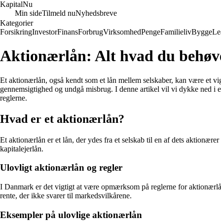
Kapital
Nu
Min side
Tilmeld nu
Nyhedsbreve
Kategorier
Forsikring
Investor
Finans
Forbrug
Virksomhed
Penge
Familieliv
Bygge
Le
Aktionærlån: Alt hvad du behøve
Et aktionærlån, også kendt som et lån mellem selskaber, kan være et vigt
gennemsigtighed og undgå misbrug. I denne artikel vil vi dykke ned i e
reglerne.
Hvad er et aktionærlån?
Et aktionærlån er et lån, der ydes fra et selskab til en af dets aktionæ
kapitalejerlån.
Ulovligt aktionærlån og regler
I Danmark er det vigtigt at være opmærksom på reglerne for aktionærlån, 
rente, der ikke svarer til markedsvilkårene.
Eksempler på ulovlige aktionærlån