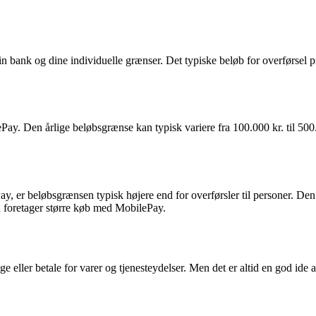
nk og dine individuelle grænser. Det typiske beløb for overførsel pr. d
y. Den årlige beløbsgrænse kan typisk variere fra 100.000 kr. til 500.000
Pay, er beløbsgrænsen typisk højere end for overførsler til personer. D
 foretager større køb med MobilePay.
e eller betale for varer og tjenesteydelser. Men det er altid en god ide