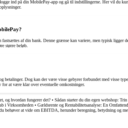
ogge ind på din MobilePay-app og gå til indstillingerne. Her vil du kun
oplysninger.
obilePay?
 fastsættes af din bank. Denne grænse kan variere, men typisk ligger de
e større beløb.
 og betalinger. Dog kan der være visse gebyrer forbundet med visse typer t
y for at være klar over eventuelle omkostninger.
et, og hvordan fungerer det?
•
Sådan starter du din egen webshop: Trin 
ab i Virksomheden
•
Gældsrente og Rentabilitetsanalyse: En Omfatten
 du behøver at vide om EBITDA, herunder beregning, betydning og me