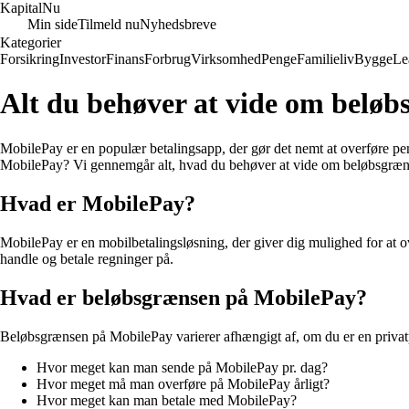
Kapital
Nu
Min side
Tilmeld nu
Nyhedsbreve
Kategorier
Forsikring
Investor
Finans
Forbrug
Virksomhed
Penge
Familieliv
Bygge
Le
Alt du behøver at vide om belø
MobilePay er en populær betalingsapp, der gør det nemt at overføre pen
MobilePay? Vi gennemgår alt, hvad du behøver at vide om beløbsgræ
Hvad er MobilePay?
MobilePay er en mobilbetalingsløsning, der giver dig mulighed for at o
handle og betale regninger på.
Hvad er beløbsgrænsen på MobilePay?
Beløbsgrænsen på MobilePay varierer afhængigt af, om du er en priva
Hvor meget kan man sende på MobilePay pr. dag?
Hvor meget må man overføre på MobilePay årligt?
Hvor meget kan man betale med MobilePay?