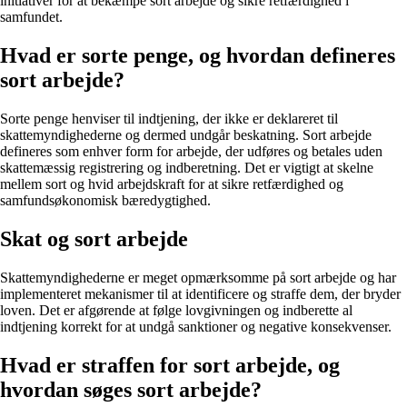
initiativer for at bekæmpe sort arbejde og sikre retfærdighed i
samfundet.
Hvad er sorte penge, og hvordan defineres
sort arbejde?
Sorte penge henviser til indtjening, der ikke er deklareret til
skattemyndighederne og dermed undgår beskatning. Sort arbejde
defineres som enhver form for arbejde, der udføres og betales uden
skattemæssig registrering og indberetning. Det er vigtigt at skelne
mellem sort og hvid arbejdskraft for at sikre retfærdighed og
samfundsøkonomisk bæredygtighed.
Skat og sort arbejde
Skattemyndighederne er meget opmærksomme på sort arbejde og har
implementeret mekanismer til at identificere og straffe dem, der bryder
loven. Det er afgørende at følge lovgivningen og indberette al
indtjening korrekt for at undgå sanktioner og negative konsekvenser.
Hvad er straffen for sort arbejde, og
hvordan søges sort arbejde?