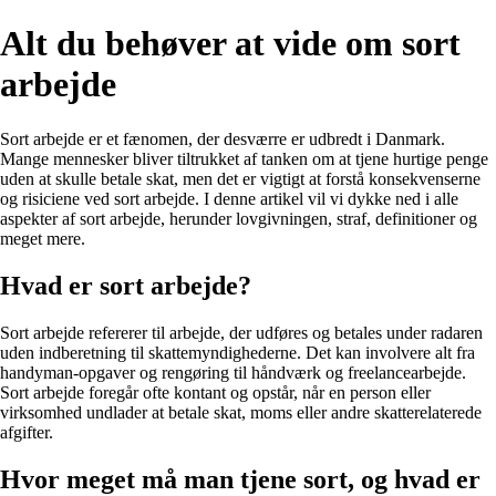
Alt du behøver at vide om sort
arbejde
Sort arbejde er et fænomen, der desværre er udbredt i Danmark.
Mange mennesker bliver tiltrukket af tanken om at tjene hurtige penge
uden at skulle betale skat, men det er vigtigt at forstå konsekvenserne
og risiciene ved sort arbejde. I denne artikel vil vi dykke ned i alle
aspekter af sort arbejde, herunder lovgivningen, straf, definitioner og
meget mere.
Hvad er sort arbejde?
Sort arbejde refererer til arbejde, der udføres og betales under radaren
uden indberetning til skattemyndighederne. Det kan involvere alt fra
handyman-opgaver og rengøring til håndværk og freelancearbejde.
Sort arbejde foregår ofte kontant og opstår, når en person eller
virksomhed undlader at betale skat, moms eller andre skatterelaterede
afgifter.
Hvor meget må man tjene sort, og hvad er