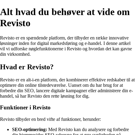
Alt hvad du behøver at vide om
Revisto
Revisto er en spændende platform, der tilbyder en række innovative
løsninger inden for digital markedsføring og e-handel. I denne artikel
vil vi udforske nøglefunktionerne i Revisto og hvordan det kan gavne
din virksomhed.
Hvad er Revisto?
Revisto er en alt-i-en platform, der kombinerer effektive redskaber til at
optimere din online tilstedeværelse. Uanset om du har brug for at
forbedre din SEO, lancere digitale kampagner eller administrere din e-
handel, så har Revisto den rette løsning for dig.
Funktioner i Revisto
Revisto tilbyder en bred vifte af funktioner, herunder:
SEO-optimering:
Med Revisto kan du analysere og forbedre
din hjemmesides SEO-ydeevne for at øge synligheden på