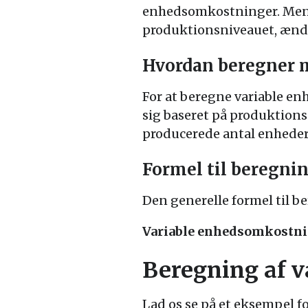
enhedsomkostninger. Mens
produktionsniveauet, ændr
Hvordan beregner 
For at beregne variable e
sig baseret på produktion
producerede antal enheder
Formel til beregni
Den generelle formel til b
Variable enhedsomkostnin
Beregning af 
Lad os se på et eksempel f