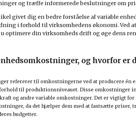
nger og træffe informerede beslutninger om pris
ikel givet dig en bedre forståelse af variable en
dning i forhold til virksomhedens økonomi. Ved a
u optimere din virksomheds drift og øge dens rent
enhedsomkostninger, og hvorfor er d
er refererer til omkostningerne ved at producere én en
 forhold til produktionsniveauet. Disse omkostninger i
skraft og andre variable omkostninger. Det er vigtigt f
tninger, da det hjælper dem med at fastsætte priser, 
eres budgetter.