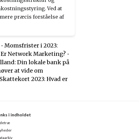
mkostningsstruktur og
kostningsstyring. Ved at
mere præcis forståelse af
•
Momsfrister i 2023:
 Er Network Marketing?
•
land: Din lokale bank på
høver at vide om
Skattekort 2023: Hvad er
inks i indholdet
idetræ
yheder
ataarkiv