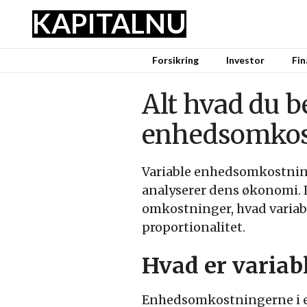
KAPITAL
NU
Forsikring
Investor
Fin
Alt hvad du b
enhedsomkos
Variable enhedsomkostninge
analyserer dens økonomi. I
omkostninger, hvad variab
proportionalitet.
Hvad er varia
Enhedsomkostningerne i en