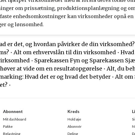
 det hjælper virksomheder med at forstå deres totale o
ninger om prissætning, produktionsplanlægning og om
g faste enhedsomkostninger kan virksomheder opnå en 
ger og lønsomhed.
ad er det, og hvordan påvirker de din virksomhed?
oms?
•
Alt om erhvervslån til din virksomhed
•
Hvad
 virksomhed
•
Sparekassen Fyn og Sparekassen Sjæl
ehøver at vide om en resultatopgørelse
•
Alt, du be
arking: Hvad det er og hvad det betyder
•
Alt om 
et?
•
Abonnent
Kreds
L
Mit dashboard
Hold øje
S
Pakke
Abonnér
N
Belastning
Deling
D