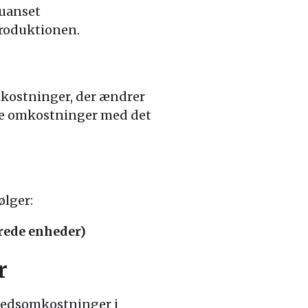
uanset
produktionen.
mkostninger, der ændrer
ble omkostninger med det
ølger:
rede enheder)
r
nhedsomkostninger i