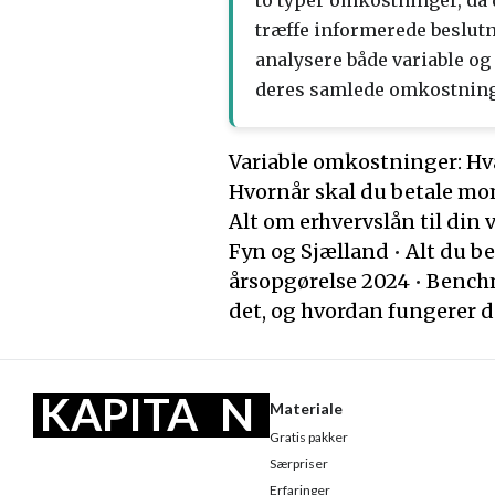
to typer omkostninger, da
træffe informerede beslut
analysere både variable o
deres samlede omkostnin
Variable omkostninger: Hv
Hvornår skal du betale m
Alt om erhvervslån til din
Fyn og Sjælland
•
Alt du b
årsopgørelse 2024
•
Benchm
det, og hvordan fungerer d
KAPITA
N
Materiale
Gratis pakker
L
U
Særpriser
Erfaringer