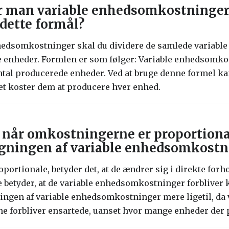
 man variable enhedsomkostninger,
 dette formål?
nhedsomkostninger skal du dividere de samlede variabl
 enheder. Formlen er som følger: Variable enhedsomk
ntal producerede enheder. Ved at bruge denne formel ka
det koster dem at producere hver enhed.
, når omkostningerne er proportiona
egningen af variable enhedsomkostn
ortionale, betyder det, at de ændrer sig i direkte forho
 betyder, at de variable enhedsomkostninger forbliver
ningen af variable enhedsomkostninger mere ligetil, d
ne forbliver ensartede, uanset hvor mange enheder der 