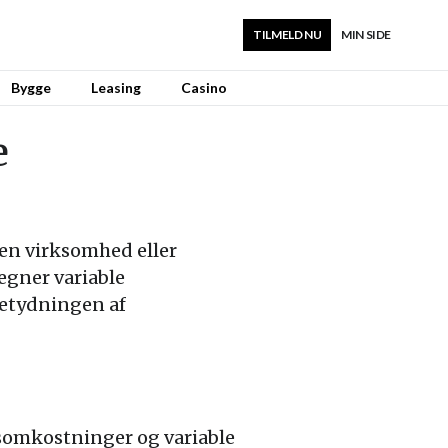
TILMELD NU
MIN SIDE
Bygge
Leasing
Casino
e
 en virksomhed eller
egner variable
betydningen af
somkostninger og variable