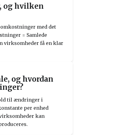
 og hvilken
e omkostninger med det
ostninger = Samlede
n virksomheder få en klar
le, og hvordan
inger?
ld til ændringer i
 konstante per enhed
a virksomheder kan
produceres.