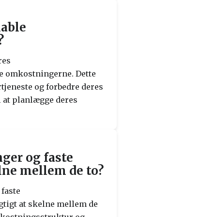
iable
?
res
re omkostningerne. Dette
tjeneste og forbedre deres
l at planlægge deres
ger og faste
lne mellem de to?
faste
tigt at skelne mellem de