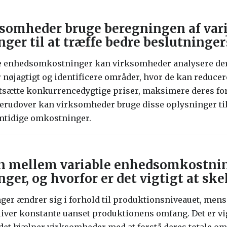
somheder bruge beregningen af var
er til at træffe bedre beslutninger
ble enhedsomkostninger kan virksomheder analysere de
øjagtigt og identificere områder, hvor de kan reduce
tsætte konkurrencedygtige priser, maksimere deres for
Derudover kan virksomheder bruge disse oplysninger ti
emtidige omkostninger.
en mellem variable enhedsomkostnin
r, og hvorfor er det vigtigt at ske
er ændrer sig i forhold til produktionsniveauet, mens 
ver konstante uanset produktionens omfang. Det er vig