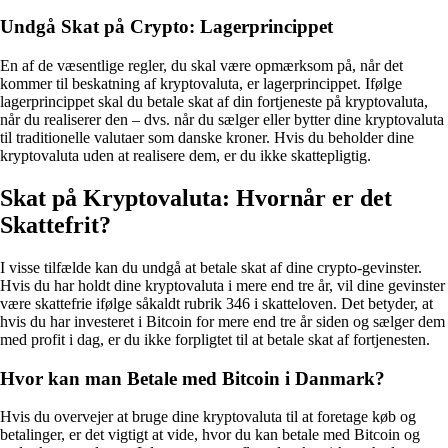
Undgå Skat på Crypto: Lagerprincippet
En af de væsentlige regler, du skal være opmærksom på, når det
kommer til beskatning af kryptovaluta, er lagerprincippet. Ifølge
lagerprincippet skal du betale skat af din fortjeneste på kryptovaluta,
når du realiserer den – dvs. når du sælger eller bytter dine kryptovaluta
til traditionelle valutaer som danske kroner. Hvis du beholder dine
kryptovaluta uden at realisere dem, er du ikke skattepligtig.
Skat på Kryptovaluta: Hvornår er det
Skattefrit?
I visse tilfælde kan du undgå at betale skat af dine crypto-gevinster.
Hvis du har holdt dine kryptovaluta i mere end tre år, vil dine gevinster
være skattefrie ifølge såkaldt rubrik 346 i skatteloven. Det betyder, at
hvis du har investeret i Bitcoin for mere end tre år siden og sælger dem
med profit i dag, er du ikke forpligtet til at betale skat af fortjenesten.
Hvor kan man Betale med Bitcoin i Danmark?
Hvis du overvejer at bruge dine kryptovaluta til at foretage køb og
betalinger, er det vigtigt at vide, hvor du kan betale med Bitcoin og