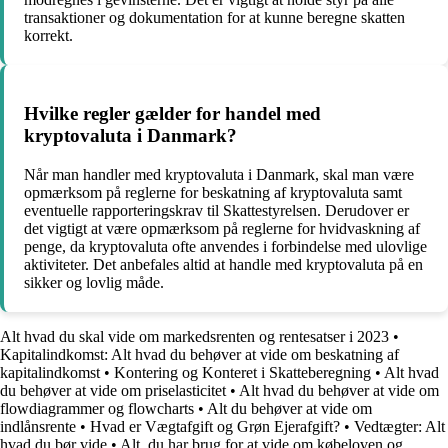
transaktioner og dokumentation for at kunne beregne skatten
korrekt.
Hvilke regler gælder for handel med
kryptovaluta i Danmark?
Når man handler med kryptovaluta i Danmark, skal man være
opmærksom på reglerne for beskatning af kryptovaluta samt
eventuelle rapporteringskrav til Skattestyrelsen. Derudover er
det vigtigt at være opmærksom på reglerne for hvidvaskning af
penge, da kryptovaluta ofte anvendes i forbindelse med ulovlige
aktiviteter. Det anbefales altid at handle med kryptovaluta på en
sikker og lovlig måde.
Alt hvad du skal vide om markedsrenten og rentesatser i 2023
•
Kapitalindkomst: Alt hvad du behøver at vide om beskatning af
kapitalindkomst
•
Kontering og Konteret i Skatteberegning
•
Alt hvad
du behøver at vide om priselasticitet
•
Alt hvad du behøver at vide om
flowdiagrammer og flowcharts
•
Alt du behøver at vide om
indlånsrente
•
Hvad er Vægtafgift og Grøn Ejerafgift?
•
Vedtægter: Alt
hvad du bør vide
•
Alt, du har brug for at vide om købeloven og