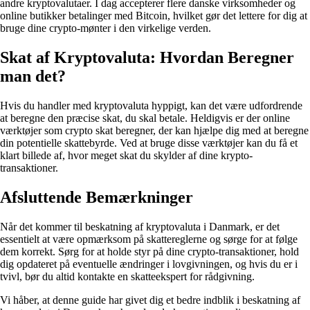
andre kryptovalutaer. I dag accepterer flere danske virksomheder og
online butikker betalinger med Bitcoin, hvilket gør det lettere for dig at
bruge dine crypto-mønter i den virkelige verden.
Skat af Kryptovaluta: Hvordan Beregner
man det?
Hvis du handler med kryptovaluta hyppigt, kan det være udfordrende
at beregne den præcise skat, du skal betale. Heldigvis er der online
værktøjer som crypto skat beregner, der kan hjælpe dig med at beregne
din potentielle skattebyrde. Ved at bruge disse værktøjer kan du få et
klart billede af, hvor meget skat du skylder af dine krypto-
transaktioner.
Afsluttende Bemærkninger
Når det kommer til beskatning af kryptovaluta i Danmark, er det
essentielt at være opmærksom på skattereglerne og sørge for at følge
dem korrekt. Sørg for at holde styr på dine crypto-transaktioner, hold
dig opdateret på eventuelle ændringer i lovgivningen, og hvis du er i
tvivl, bør du altid kontakte en skatteekspert for rådgivning.
Vi håber, at denne guide har givet dig et bedre indblik i beskatning af