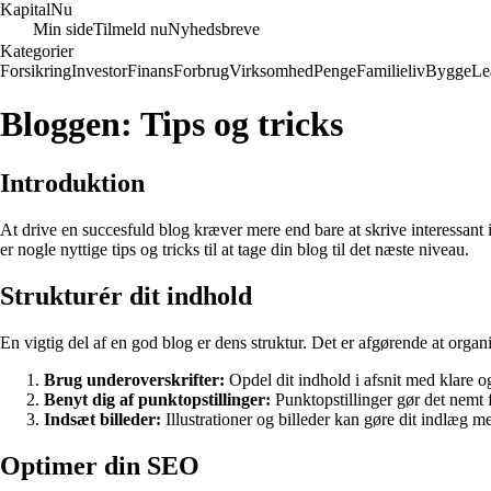
Kapital
Nu
Min side
Tilmeld nu
Nyhedsbreve
Kategorier
Forsikring
Investor
Finans
Forbrug
Virksomhed
Penge
Familieliv
Bygge
Le
Bloggen: Tips og tricks
Introduktion
At drive en succesfuld blog kræver mere end bare at skrive interessant
er nogle nyttige tips og tricks til at tage din blog til det næste niveau.
Strukturér dit indhold
En vigtig del af en god blog er dens struktur. Det er afgørende at organis
Brug underoverskrifter:
Opdel dit indhold i afsnit med klare o
Benyt dig af punktopstillinger:
Punktopstillinger gør det nemt f
Indsæt billeder:
Illustrationer og billeder kan gøre dit indlæg m
Optimer din SEO