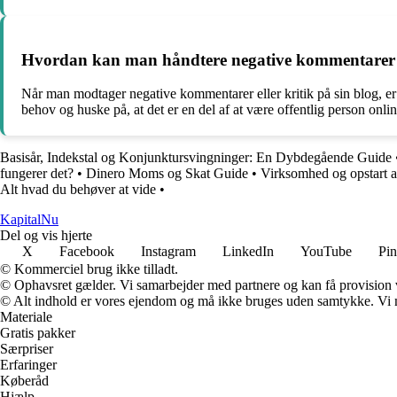
Hvordan kan man håndtere negative kommentarer el
Når man modtager negative kommentarer eller kritik på sin blog, er 
behov og huske på, at det er en del af at være offentlig person onlin
Basisår, Indekstal og Konjunktursvingninger: En Dybdegående Guide
fungerer det?
•
Dinero Moms og Skat Guide
•
Virksomhed og opstart 
Alt hvad du behøver at vide
•
Kapital
Nu
Del og vis hjerte
X
Facebook
Instagram
LinkedIn
YouTube
Pin
© Kommerciel brug ikke tilladt.
© Ophavsret gælder. Vi samarbejder med partnere og kan få provision
© Alt indhold er vores ejendom og må ikke bruges uden samtykke. Vi mod
Materiale
Gratis pakker
Særpriser
Erfaringer
Køberåd
Hjælp