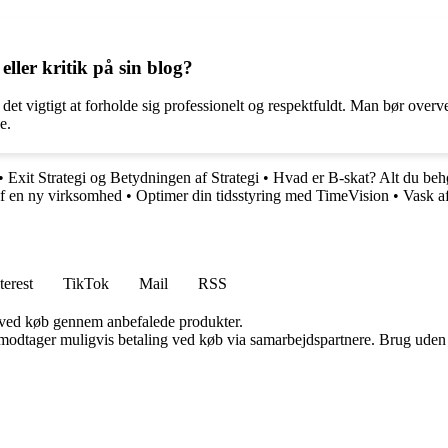
ler kritik på sin blog?
det vigtigt at forholde sig professionelt og respektfuldt. Man bør overv
e.
•
Exit Strategi og Betydningen af Strategi
•
Hvad er B-skat? Alt du beh
af en ny virksomhed
•
Optimer din tidsstyring med TimeVision
•
Vask af
terest
TikTok
Mail
RSS
 ved køb gennem anbefalede produkter.
tager muligvis betaling ved køb via samarbejdspartnere. Brug uden till