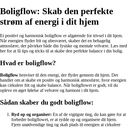
Boligflow: Skab den perfekte
strøm af energi i dit hjem
Et positivt og harmonisk boligflow er afgørende for trivsel i dit hjem.
Når energien flyder frit og ubesværet, skaber det en behagelig
atmosfære, der påvirker både din fysiske og mentale velvære. Læs med
her for at få tips og tricks til at skabe den perfekte balance i din bolig.
Hvad er boligflow?
Boligflow
henviser til den energi, der flyder gennem dit hjem. Det
handler om at skabe en positiv og harmonisk atmosfære, hvor energien
kan cirkulere frit og skabe balance. Når boligflowet er godt, vil du
opleve en øget følelse af velvære og harmoni i dit hjem.
Sådan skaber du godt boligflow:
Ryd op og organiser:
En af de vigtigste ting, du kan gøre for at
forbedre boligflowet, er at rydde op og organisere dit hjem.
Fjern unødvendige ting og skab plads til energien at cirkulere