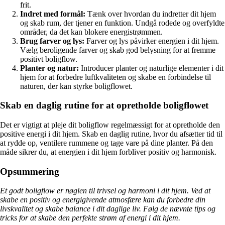
frit.
Indret med formål:
Tænk over hvordan du indretter dit hjem
og skab rum, der tjener en funktion. Undgå rodede og overfyldte
områder, da det kan blokere energistrømmen.
Brug farver og lys:
Farver og lys påvirker energien i dit hjem.
Vælg beroligende farver og skab god belysning for at fremme
positivt boligflow.
Planter og natur:
Introducer planter og naturlige elementer i dit
hjem for at forbedre luftkvaliteten og skabe en forbindelse til
naturen, der kan styrke boligflowet.
Skab en daglig rutine for at opretholde boligflowet
Det er vigtigt at pleje dit boligflow regelmæssigt for at opretholde den
positive energi i dit hjem. Skab en daglig rutine, hvor du afsætter tid til
at rydde op, ventilere rummene og tage vare på dine planter. På den
måde sikrer du, at energien i dit hjem forbliver positiv og harmonisk.
Opsummering
Et godt boligflow er nøglen til trivsel og harmoni i dit hjem. Ved at
skabe en positiv og energigivende atmosfære kan du forbedre din
livskvalitet og skabe balance i dit daglige liv. Følg de nævnte tips og
tricks for at skabe den perfekte strøm af energi i dit hjem.