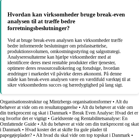
Hvordan kan virksomheder bruge break-even
analysen til at træffe bedre
forretningsbeslutninger?
Ved at bruge break-even analysen kan virksomheder træffe
bedre informerede beslutninger om prisfastsættelse,
produktionsvolumen, omkostningsstyring og salgsstrategi.
Analyseresultaterne kan hjælpe virksomheder med at
identificere deres mest rentable produkter eller tjenester,
optimere deres ressourceallokering og forudsige, hvordan
ændringer i markedet vil påvirke deres økonomi. På denne
måde kan break-even analysen være en værdifuld værktøj til at
sikre virksomhedens succes og bæredygtighed på lang sigt.
Organisationsstruktur og Mintzbergs organisationsformer
•
Alt du
behøver at vide om en resultatopgørelse
•
Alt du behøver at vide om
din trækprocent og skat i Danmark
•
Break Even Analyse: Hvad det er
og hvorfor det er vigtigt
•
Gældsrente og Rentabilitetsanalyse: En
Omfattende Guide
•
Alt du behøver at vide om din trækprocent og skat
i Danmark
•
Hvad koster det at skifte fra gule plader til
papegøjeplader?
•
Alt hvad du skal vide om top topskat i Danmark
•