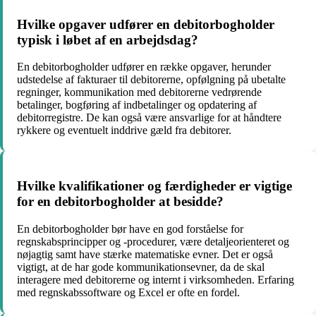
Hvilke opgaver udfører en debitorbogholder
typisk i løbet af en arbejdsdag?
En debitorbogholder udfører en række opgaver, herunder
udstedelse af fakturaer til debitorerne, opfølgning på ubetalte
regninger, kommunikation med debitorerne vedrørende
betalinger, bogføring af indbetalinger og opdatering af
debitorregistre. De kan også være ansvarlige for at håndtere
rykkere og eventuelt inddrive gæld fra debitorer.
Hvilke kvalifikationer og færdigheder er vigtige
for en debitorbogholder at besidde?
En debitorbogholder bør have en god forståelse for
regnskabsprincipper og -procedurer, være detaljeorienteret og
nøjagtig samt have stærke matematiske evner. Det er også
vigtigt, at de har gode kommunikationsevner, da de skal
interagere med debitorerne og internt i virksomheden. Erfaring
med regnskabssoftware og Excel er ofte en fordel.