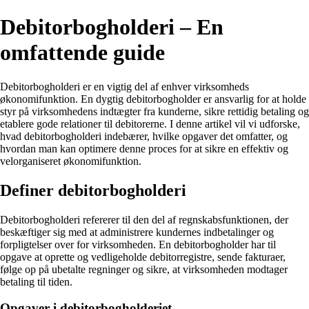
Debitorbogholderi – En
omfattende guide
Debitorbogholderi er en vigtig del af enhver virksomheds
økonomifunktion. En dygtig debitorbogholder er ansvarlig for at holde
styr på virksomhedens indtægter fra kunderne, sikre rettidig betaling og
etablere gode relationer til debitorerne. I denne artikel vil vi udforske,
hvad debitorbogholderi indebærer, hvilke opgaver det omfatter, og
hvordan man kan optimere denne proces for at sikre en effektiv og
velorganiseret økonomifunktion.
Definer debitorbogholderi
Debitorbogholderi refererer til den del af regnskabsfunktionen, der
beskæftiger sig med at administrere kundernes indbetalinger og
forpligtelser over for virksomheden. En debitorbogholder har til
opgave at oprette og vedligeholde debitorregistre, sende fakturaer,
følge op på ubetalte regninger og sikre, at virksomheden modtager
betaling til tiden.
Opgaver i debitorbogholderiet