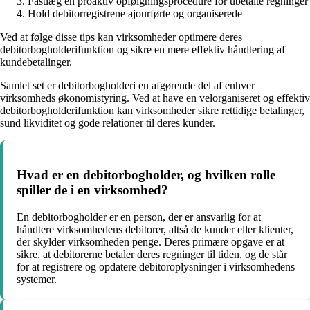
Fastlæg en proaktiv opfølgningsprocedure for ubetalte regninger
Hold debitorregistrene ajourførte og organiserede
Ved at følge disse tips kan virksomheder optimere deres
debitorbogholderifunktion og sikre en mere effektiv håndtering af
kundebetalinger.
Samlet set er debitorbogholderi en afgørende del af enhver
virksomheds økonomistyring. Ved at have en velorganiseret og effektiv
debitorbogholderifunktion kan virksomheder sikre rettidige betalinger,
sund likviditet og gode relationer til deres kunder.
Hvad er en debitorbogholder, og hvilken rolle
spiller de i en virksomhed?
En debitorbogholder er en person, der er ansvarlig for at
håndtere virksomhedens debitorer, altså de kunder eller klienter,
der skylder virksomheden penge. Deres primære opgave er at
sikre, at debitorerne betaler deres regninger til tiden, og de står
for at registrere og opdatere debitoroplysninger i virksomhedens
systemer.