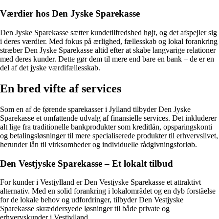
Værdier hos Den Jyske Sparekasse
Den Jyske Sparekasse sætter kundetilfredshed højt, og det afspejler sig
i deres værdier. Med fokus på ærlighed, fællesskab og lokal forankring
stræber Den Jyske Sparekasse altid efter at skabe langvarige relationer
med deres kunder. Dette gør dem til mere end bare en bank – de er en
del af det jyske værdifællesskab.
En bred vifte af services
Som en af de førende sparekasser i Jylland tilbyder Den Jyske
Sparekasse et omfattende udvalg af finansielle services. Det inkluderer
alt lige fra traditionelle bankprodukter som kreditlån, opsparingskonti
og betalingsløsninger til mere specialiserede produkter til erhvervslivet,
herunder lån til virksomheder og individuelle rådgivningsforløb.
Den Vestjyske Sparekasse – Et lokalt tilbud
For kunder i Vestjylland er Den Vestjyske Sparekasse et attraktivt
alternativ. Med en solid forankring i lokalområdet og en dyb forståelse
for de lokale behov og udfordringer, tilbyder Den Vestjyske
Sparekasse skræddersyede løsninger til både private og
erhvervskunder i Vestjylland.