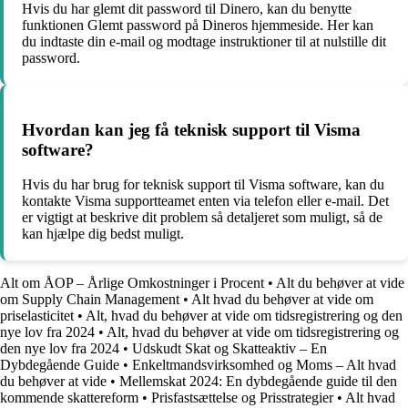
Hvis du har glemt dit password til Dinero, kan du benytte
funktionen Glemt password på Dineros hjemmeside. Her kan
du indtaste din e-mail og modtage instruktioner til at nulstille dit
password.
Hvordan kan jeg få teknisk support til Visma
software?
Hvis du har brug for teknisk support til Visma software, kan du
kontakte Visma supportteamet enten via telefon eller e-mail. Det
er vigtigt at beskrive dit problem så detaljeret som muligt, så de
kan hjælpe dig bedst muligt.
Alt om ÅOP – Årlige Omkostninger i Procent
•
Alt du behøver at vide
om Supply Chain Management
•
Alt hvad du behøver at vide om
priselasticitet
•
Alt, hvad du behøver at vide om tidsregistrering og den
nye lov fra 2024
•
Alt, hvad du behøver at vide om tidsregistrering og
den nye lov fra 2024
•
Udskudt Skat og Skatteaktiv – En
Dybdegående Guide
•
Enkeltmandsvirksomhed og Moms – Alt hvad
du behøver at vide
•
Mellemskat 2024: En dybdegående guide til den
kommende skattereform
•
Prisfastsættelse og Prisstrategier
•
Alt hvad