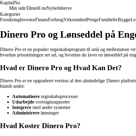
Kapital
Nu
Min side
Tilmeld nu
Nyhedsbreve
Kategorier
Forsikring
Investor
Finans
Forbrug
Virksomhed
Penge
Familieliv
Bygge
Le
Dinero Pro og Lønseddel på Enge
Dinero Pro er en populær regnskabsprogram til små og mellemstore virks
hvordan prissætningen ser ud, og hvordan du laver en lønseddel på e
Hvad er Dinero Pro og Hvad Kan Det?
Dinero Pro er en opgraderet version af den almindelige Dinero platfor
blandt andet:
Automatisere
regnskabsprocesser
Udarbejde
oversigtsrapporter
Integrere
med andre systemer
Administrere
lønninger
Hvad Koster Dinero Pro?