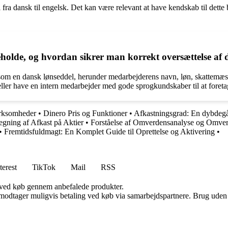
l fra dansk til engelsk. Det kan være relevant at have kendskab til dette
holde, og hvordan sikrer man korrekt oversættelse af 
om en dansk lønseddel, herunder medarbejderens navn, løn, skattemæssig
eller have en intern medarbejder med gode sprogkundskaber til at foreta
irksomheder
•
Dinero Pris og Funktioner
•
Afkastningsgrad: En dybdegå
egning af Afkast på Aktier
•
Forståelse af Omverdensanalyse og Omve
•
Fremtidsfuldmagt: En Komplet Guide til Oprettelse og Aktivering
•
terest
TikTok
Mail
RSS
 ved køb gennem anbefalede produkter.
tager muligvis betaling ved køb via samarbejdspartnere. Brug uden till