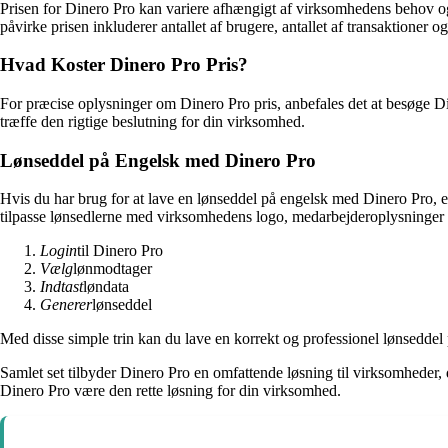
Prisen for Dinero Pro kan variere afhængigt af virksomhedens behov og s
påvirke prisen inkluderer antallet af brugere, antallet af transaktioner o
Hvad Koster Dinero Pro Pris?
For præcise oplysninger om Dinero Pro pris, anbefales det at besøge Di
træffe den rigtige beslutning for din virksomhed.
Lønseddel på Engelsk med Dinero Pro
Hvis du har brug for at lave en lønseddel på engelsk med Dinero Pro, e
tilpasse lønsedlerne med virksomhedens logo, medarbejderoplysninger o
Login
til Dinero Pro
Vælg
lønmodtager
Indtast
løndata
Generer
lønseddel
Med disse simple trin kan du lave en korrekt og professionel lønsedde
Samlet set tilbyder Dinero Pro en omfattende løsning til virksomheder,
Dinero Pro være den rette løsning for din virksomhed.