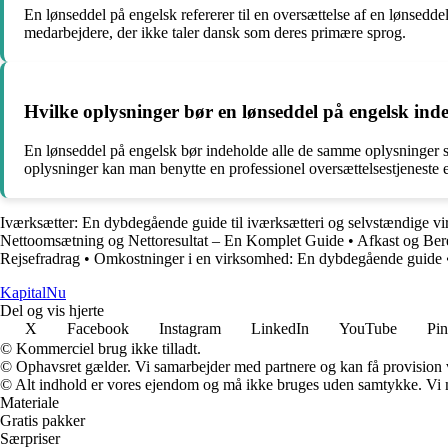
En lønseddel på engelsk refererer til en oversættelse af en lønsedde
medarbejdere, der ikke taler dansk som deres primære sprog.
Hvilke oplysninger bør en lønseddel på engelsk inde
En lønseddel på engelsk bør indeholde alle de samme oplysninger s
oplysninger kan man benytte en professionel oversættelsestjeneste 
Iværksætter: En dybdegående guide til iværksætteri og selvstændige v
Nettoomsætning og Nettoresultat – En Komplet Guide
•
Afkast og Ber
Rejsefradrag
•
Omkostninger i en virksomhed: En dybdegående guide
Kapital
Nu
Del og vis hjerte
X
Facebook
Instagram
LinkedIn
YouTube
Pin
© Kommerciel brug ikke tilladt.
© Ophavsret gælder. Vi samarbejder med partnere og kan få provision
© Alt indhold er vores ejendom og må ikke bruges uden samtykke. Vi mod
Materiale
Gratis pakker
Særpriser