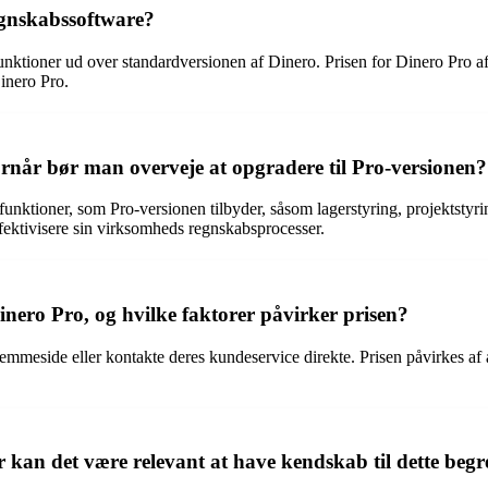
egnskabssoftware?
unktioner ud over standardversionen af Dinero. Prisen for Dinero Pro af
Dinero Pro.
rnår bør man overveje at opgradere til Pro-versionen?
unktioner, som Pro-versionen tilbyder, såsom lagerstyring, projektstyri
ffektivisere sin virksomheds regnskabsprocesser.
nero Pro, og hvilke faktorer påvirker prisen?
mmeside eller kontakte deres kundeservice direkte. Prisen påvirkes af a
 kan det være relevant at have kendskab til dette beg