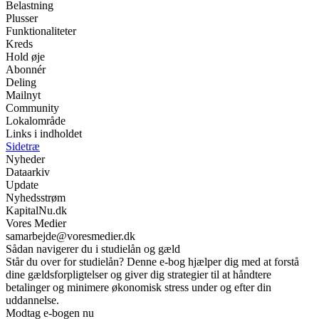
Belastning
Plusser
Funktionaliteter
Kreds
Hold øje
Abonnér
Deling
Mailnyt
Community
Lokalområde
Links i indholdet
Sidetræ
Nyheder
Dataarkiv
Update
Nyhedsstrøm
KapitalNu.dk
Vores Medier
samarbejde@voresmedier.dk
Sådan navigerer du i studielån og gæld
Står du over for studielån? Denne e-bog hjælper dig med at forstå
dine gældsforpligtelser og giver dig strategier til at håndtere
betalinger og minimere økonomisk stress under og efter din
uddannelse.
Modtag e-bogen nu