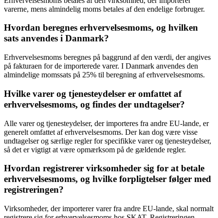
Erhvervelsesmoms betales af den virksomhed, der importerer
varerne, mens almindelig moms betales af den endelige forbruger.
Hvordan beregnes erhvervelsesmoms, og hvilken
sats anvendes i Danmark?
Erhvervelsesmoms beregnes på baggrund af den værdi, der angives
på fakturaen for de importerede varer. I Danmark anvendes den
almindelige momssats på 25% til beregning af erhvervelsesmoms.
Hvilke varer og tjenesteydelser er omfattet af
erhvervelsesmoms, og findes der undtagelser?
Alle varer og tjenesteydelser, der importeres fra andre EU-lande, er
generelt omfattet af erhvervelsesmoms. Der kan dog være visse
undtagelser og særlige regler for specifikke varer og tjenesteydelser,
så det er vigtigt at være opmærksom på de gældende regler.
Hvordan registrerer virksomheder sig for at betale
erhvervelsesmoms, og hvilke forpligtelser følger med
registreringen?
Virksomheder, der importerer varer fra andre EU-lande, skal normalt
registrere sig for erhvervelsesmoms hos SKAT. Registreringen