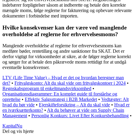
indebærer forpligtelser såsom at indberette og betale den korrekte
mængde moms, følge reglerne for fakturering og opbevare relevante
dokumenter i forbindelse med importen.
Hvilke konsekvenser kan der være ved manglende
overholdelse af reglerne for erhvervelsesmoms?
Manglende overholdelse af reglerne for erhvervelsesmoms kan
medføre bøder, rentetillæg og andre sanktioner fra SKAT. Det er
derfor vigtigt for virksomheder at sikre, at de følger reglerne korrekt
og sørger for at betale den påkrævede moms rettidigt for at undgå
eventuelle konsekvenser.
LTV (Life Time Value) – Hvad er det og hvordan beregner man
det?
•
Fritvalgskonto: Alt du skal vide om fritvalgskontoer i 2024
•
Regnskabsprogram til enkeltmandsvirksomhed
•
Organisationsdiagrammer: En komplet guide til forståelse og
oprettelse
•
Effektiv Salgsstrategi i B2B Markedet
•
Vedtægter: Alt
hvad du bør vide
•
Ejerskifteforsikring – Alt du skal vide
•
Hvad er
en iværksætterkonto?
•
Alt du behøver at vide om Supply Chain
Management
•
Personlig Konkurs: Livet Efter Konkursbehandling
•
Kapital
Nu
Del og vis hjerte