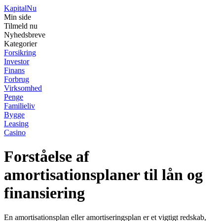
Kapital
Nu
Min side
Tilmeld nu
Nyhedsbreve
Kategorier
Forsikring
Investor
Finans
Forbrug
Virksomhed
Penge
Familieliv
Bygge
Leasing
Casino
Forståelse af
amortisationsplaner til lån og
finansiering
En amortisationsplan eller amortiseringsplan er et vigtigt redskab,