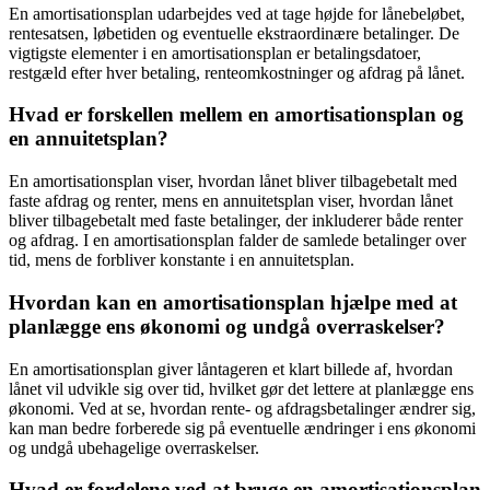
En amortisationsplan udarbejdes ved at tage højde for lånebeløbet,
rentesatsen, løbetiden og eventuelle ekstraordinære betalinger. De
vigtigste elementer i en amortisationsplan er betalingsdatoer,
restgæld efter hver betaling, renteomkostninger og afdrag på lånet.
Hvad er forskellen mellem en amortisationsplan og
en annuitetsplan?
En amortisationsplan viser, hvordan lånet bliver tilbagebetalt med
faste afdrag og renter, mens en annuitetsplan viser, hvordan lånet
bliver tilbagebetalt med faste betalinger, der inkluderer både renter
og afdrag. I en amortisationsplan falder de samlede betalinger over
tid, mens de forbliver konstante i en annuitetsplan.
Hvordan kan en amortisationsplan hjælpe med at
planlægge ens økonomi og undgå overraskelser?
En amortisationsplan giver låntageren et klart billede af, hvordan
lånet vil udvikle sig over tid, hvilket gør det lettere at planlægge ens
økonomi. Ved at se, hvordan rente- og afdragsbetalinger ændrer sig,
kan man bedre forberede sig på eventuelle ændringer i ens økonomi
og undgå ubehagelige overraskelser.
Hvad er fordelene ved at bruge en amortisationsplan