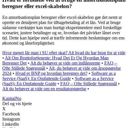
beregner eller excel-skabelon?
En amortisationsplan beregner eller excel-skabelon gør det nemt at
oprette en detaljeret plan for tilbagebetaling af et lån. Ved at bruge
sådanne værktøjer kan man hurtigt eksperimentere med forskellige
scenarier, justere betalinger og se, hvordan det påvirker lånet over
tid. Dette kan hjælpe med at træffe informerede beslutninger om ens
økonomi og låneforpligtelser.
Hvor meget får man i SU efter skat? Alt hvad du har brug for at vide
•
Alt Om Bruttofortjeneste: Hvad Det Er Og Hvordan Man
Beregner Det
•
Alt du behøver at vide om indlånsrente
•
FAQ –
Ofte Stillede Spørgsmål
•
Alt, du behøver at vide om årsopgørelse
2024
•
Hvad er BNP og hvordan beregnes det?
•
Software as a
Service (SaaS): En Omfattende Guide
•
Software as a Service
(SaaS): En Omfattende Guide
•
FAQ – Ofte Stillede Spørgsmål
•
Alt du behøver at vide om en resultatopgørelse
•
Kapital
Nu
Del og vis hjerte
X
Facebook
Instagram
LinkedIn