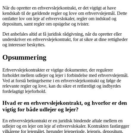
Når du opretter en erhvervslejekontrakt, er det vigtigt at have
kendskab til de gældende regler og love om erhvervslejemål. Dette
omfatter lov om leje af erhvervslokaler, regler om indskud og
depositum, samt regler om opsigelse og tvister.
Det anbefales altid at få juridisk rådgivning, når du opretter eller
underskriver en erhvervslejekontrakt, for at sikre at dine rettigheder
og interesser beskyttes.
Opsummering
Erhvervslejekontrakter er vigtige dokumenter, der regulerer
forholdet mellem udlejer og lejer i forbindelse med erhvervslejemål.
Ved at forstå betingelserne i en erhvervslejekontrakt og følge de
relevante regler og love, kan du sikre et retfærdigt og indbyrdes
fordelagtigt lejeforhold.
Hvad er en erhvervslejekontrakt, og hvorfor er den
vigtig for både udlejer og lejer?
En erhvervslejekontrakt er en juridisk bindende aftale mellem en
udlejer og en lejer om leje af erhvervslokaler. Kontrakten fastlægger
vilkårene for lejemålet, herunder lejeperiode, lejepris, depositum,