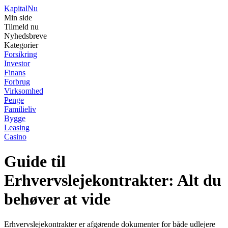
Kapital
Nu
Min side
Tilmeld nu
Nyhedsbreve
Kategorier
Forsikring
Investor
Finans
Forbrug
Virksomhed
Penge
Familieliv
Bygge
Leasing
Casino
Guide til
Erhvervslejekontrakter: Alt du
behøver at vide
Erhvervslejekontrakter er afgørende dokumenter for både udlejere