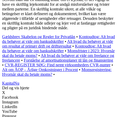
have en skriftlig lejekontrakt for at undgå misforståelser og tvister
mellem parterne. En skriftlig kontrakt sikrer, at alle vilkår og
betingelser er klart defineret og dokumenteret, hvilket kan være
afgørende i tilfælde af uenigheder eller retssager. Desuden beskytter
en skriftlig kontrakt både udlejer og lejer ved at fastlægge rettigheder
og pligter på en juridisk bindende måde.
Gældsbrev Skabelon og Regler for Privatlån
•
Kontoudtog: Alt hvad
du behøver at vide om bankudskrifter
•
Alt hvad du behøver at vide
om resultat af primær drift og driftsresultat
•
Kontoudtog: Alt hvad
du behøver at vide om bankudskrifter
•
Momsfrister i 2023: Hvornår
skal du betale moms?
•
Alt hvad du behøver at vide om freelance og
freelancere
•
Forståelse af amortisationsplaner til lån og finansiering
•
CVR-REGISTER SØG: Find nemt virksomheders CVR-numre
•
Alt om ÅOP – Årlige Omkostninger i Procent
•
Momsregistrering:
Hvornår skal du betale moms?
•
Kapital
Nu
Del og vis hjerte
X
Facebook
Instagram
LinkedIn
YouTube
Pinterest