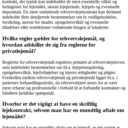
kontrakt, der typisk kun indeholder de mest essentielle vilkår og
betingelser for lejemålet, såsom lejeperiode, lejepris og eventuelle
depositum. En mere omfattende erhvervslejekontrakt kan derimod
indeholde flere detaljerede bestemmelser om fx vedligeholdelse,
forsikring, ansvar for skader, opsigelsesvilkår og eventuelle
tilladelser eller restriktioner vedrørende brugen af lokalerne.
Hvilke regler gælder for erhvervslejemål, og
hvordan adskiller de sig fra reglerne for
privatlejemål?
Reglerne for erhvervslejemål reguleres primært af erhvervslejeloven,
som indeholder bestemmelser om bl.a. lejeprisregulering,
opsigelsesvilkår, lejeforhøjelser og lejeres rettigheder og pligter.
Forskellen mellem erhvervslejemål og privatlejemål ligger bl.a. i
parternes forhandlingsstyrke, da erhvervslejere anses for at være
mere erfarne og professionelle i forhold til at forhandle kontrakter og
håndtere juridiske spørgsmål.
Hvorfor er det vigtigt at have en skriftlig
lejekontrakt, selvom man har en mundtlig aftale om
lejemålet?
Selvom man har en mundtlig aftale om et lejemål, er det vigtigt at