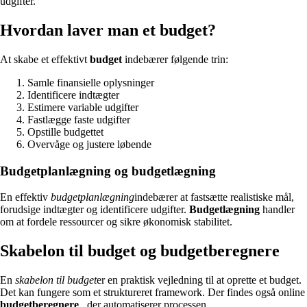
udgifter.
Hvordan laver man et budget?
At skabe et effektivt
budget
indebærer følgende trin:
Samle finansielle oplysninger
Identificere indtægter
Estimere variable udgifter
Fastlægge faste udgifter
Opstille budgettet
Overvåge og justere løbende
Budgetplanlægning og budgetlægning
En effektiv
budgetplanlægning
indebærer at fastsætte realistiske mål,
forudsige indtægter og identificere udgifter.
Budgetlægning
handler
om at fordele ressourcer og sikre økonomisk stabilitet.
Skabelon til budget og budgetberegnere
En
skabelon til budget
er en praktisk vejledning til at oprette et budget.
Det kan fungere som et struktureret framework. Der findes også online
budgetberegnere
, der automatiserer processen.