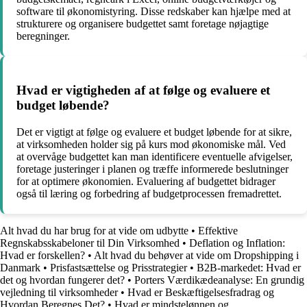
software til økonomistyring. Disse redskaber kan hjælpe med at
strukturere og organisere budgettet samt foretage nøjagtige
beregninger.
Hvad er vigtigheden af at følge og evaluere et
budget løbende?
Det er vigtigt at følge og evaluere et budget løbende for at sikre,
at virksomheden holder sig på kurs mod økonomiske mål. Ved
at overvåge budgettet kan man identificere eventuelle afvigelser,
foretage justeringer i planen og træffe informerede beslutninger
for at optimere økonomien. Evaluering af budgettet bidrager
også til læring og forbedring af budgetprocessen fremadrettet.
Alt hvad du har brug for at vide om udbytte
•
Effektive
Regnskabsskabeloner til Din Virksomhed
•
Deflation og Inflation:
Hvad er forskellen?
•
Alt hvad du behøver at vide om Dropshipping i
Danmark
•
Prisfastsættelse og Prisstrategier
•
B2B-markedet: Hvad er
det og hvordan fungerer det?
•
Porters Værdikædeanalyse: En grundig
vejledning til virksomheder
•
Hvad er Beskæftigelsesfradrag og
Hvordan Beregnes Det?
•
Hvad er mindstelønnen og