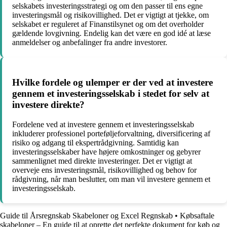
selskabets investeringsstrategi og om den passer til ens egne
investeringsmål og risikovillighed. Det er vigtigt at tjekke, om
selskabet er reguleret af Finanstilsynet og om det overholder
gældende lovgivning. Endelig kan det være en god idé at læse
anmeldelser og anbefalinger fra andre investorer.
Hvilke fordele og ulemper er der ved at investere
gennem et investeringsselskab i stedet for selv at
investere direkte?
Fordelene ved at investere gennem et investeringsselskab
inkluderer professionel porteføljeforvaltning, diversificering af
risiko og adgang til ekspertrådgivning. Samtidig kan
investeringsselskaber have højere omkostninger og gebyrer
sammenlignet med direkte investeringer. Det er vigtigt at
overveje ens investeringsmål, risikovillighed og behov for
rådgivning, når man beslutter, om man vil investere gennem et
investeringsselskab.
Guide til Årsregnskab Skabeloner og Excel Regnskab
•
Købsaftale
skabeloner – En guide til at oprette det perfekte dokument for køb og