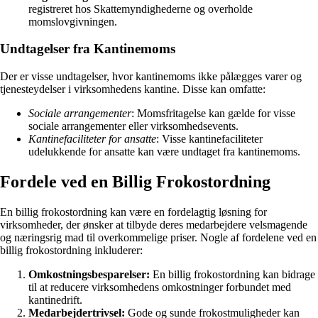
registreret hos Skattemyndighederne og overholde
momslovgivningen.
Undtagelser fra Kantinemoms
Der er visse undtagelser, hvor kantinemoms ikke pålægges varer og
tjenesteydelser i virksomhedens kantine. Disse kan omfatte:
Sociale arrangementer
: Momsfritagelse kan gælde for visse
sociale arrangementer eller virksomhedsevents.
Kantinefaciliteter for ansatte
: Visse kantinefaciliteter
udelukkende for ansatte kan være undtaget fra kantinemoms.
Fordele ved en Billig Frokostordning
En billig frokostordning kan være en fordelagtig løsning for
virksomheder, der ønsker at tilbyde deres medarbejdere velsmagende
og næringsrig mad til overkommelige priser. Nogle af fordelene ved en
billig frokostordning inkluderer:
Omkostningsbesparelser:
En billig frokostordning kan bidrage
til at reducere virksomhedens omkostninger forbundet med
kantinedrift.
Medarbejdertrivsel:
Gode og sunde frokostmuligheder kan