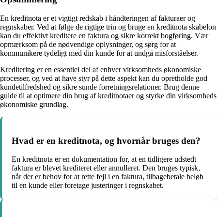
En kreditnota er et vigtigt redskab i håndteringen af fakturaer og
regnskaber. Ved at følge de rigtige trin og bruge en kreditnota skabelon
kan du effektivt kreditere en faktura og sikre korrekt bogføring. Vær
opmærksom på de nødvendige oplysninger, og sørg for at
kommunikere tydeligt med din kunde for at undgå misforståelser.
Kreditering er en essentiel del af enhver virksomheds økonomiske
processer, og ved at have styr på dette aspekt kan du opretholde god
kundetilfredshed og sikre sunde forretningsrelationer. Brug denne
guide til at optimere din brug af kreditnotaer og styrke din virksomheds
økonomiske grundlag.
Hvad er en kreditnota, og hvornår bruges den?
En kreditnota er en dokumentation for, at en tidligere udstedt
faktura er blevet krediteret eller annulleret. Den bruges typisk,
når der er behov for at rette fejl i en faktura, tilbagebetale beløb
til en kunde eller foretage justeringer i regnskabet.