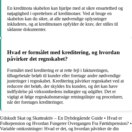
En kreditnota skabelon kan hjælpe med at sikre ensartethed og
nøjagtighed i oprettelsen af kreditnotaer. Ved at bruge en
skabelon kan du sikre, at alle nødvendige oplysninger
inkluderes, og at kreditnotaen opfylder de krav, der stilles til
sådanne dokumenter.
Hvad er formålet med kreditering, og hvordan
påvirker det regnskabet?
Formålet med kreditering er at rette fejl i faktureringen,
tilbagebetale beløb til kunder eller foretage andre nødvendige
justeringer i regnskabet. Kreditering påvirker regnskabet ved at
reducere det beløb, der skyldes fra kunden, og det kan have
indflydelse på virksomhedens indtægter og udgifter. Det er
vigtigt at følge regnskabsmæssige retningslinjer og procedurer,
når der foretages krediteringer.
Udskudt Skat og Skatteaktiv – En Dybdegående Guide
•
Hvad er
Folkepension og Hvordan Fungerer Overgangen Fra Førtidspension?
•
Variable omkostninger: Hvad er det, og hvordan påvirker de din