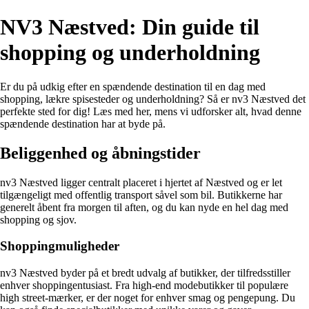
NV3 Næstved: Din guide til
shopping og underholdning
Er du på udkig efter en spændende destination til en dag med
shopping, lækre spisesteder og underholdning? Så er nv3 Næstved det
perfekte sted for dig! Læs med her, mens vi udforsker alt, hvad denne
spændende destination har at byde på.
Beliggenhed og åbningstider
nv3 Næstved ligger centralt placeret i hjertet af Næstved og er let
tilgængeligt med offentlig transport såvel som bil. Butikkerne har
generelt åbent fra morgen til aften, og du kan nyde en hel dag med
shopping og sjov.
Shoppingmuligheder
nv3 Næstved byder på et bredt udvalg af butikker, der tilfredsstiller
enhver shoppingentusiast. Fra high-end modebutikker til populære
high street-mærker, er der noget for enhver smag og pengepung. Du