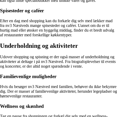
kan også finde specialbutikker med unikke varer og gaver.
Spisesteder og caféer
Efter en dag med shopping kan du forkæle dig selv med lækker mad
fra nv3 Næstveds mange spisesteder og caféer. Uanset om du er til
hurtig mad eller ønsker en hyggelig middag, finder du et bredt udvalg
af restauranter med forskellige køkkentyper.
Underholdning og aktiviteter
Udover shopping og spisning er der også masser af underholdning og
aktiviteter at deltage i på nv3 Næstved. Fra biografoplevelser til events
og koncerter, er der altid noget spændende i vente.
Familievenlige muligheder
Hvis du besøger nv3 Næstved med familien, behøver du ikke bekymre
dig. Der er masser af familievenlige aktiviteter, herunder legepladser og
børnevenlige restauranter.
Wellness og skønhed
Tag en pause fra shoppingen og forkæl dig selv med en wellness-