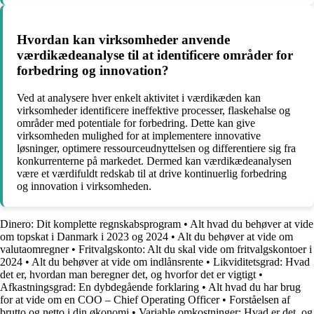
Hvordan kan virksomheder anvende
værdikædeanalyse til at identificere områder for
forbedring og innovation?
Ved at analysere hver enkelt aktivitet i værdikæden kan
virksomheder identificere ineffektive processer, flaskehalse og
områder med potentiale for forbedring. Dette kan give
virksomheden mulighed for at implementere innovative
løsninger, optimere ressourceudnyttelsen og differentiere sig fra
konkurrenterne på markedet. Dermed kan værdikædeanalysen
være et værdifuldt redskab til at drive kontinuerlig forbedring
og innovation i virksomheden.
Dinero: Dit komplette regnskabsprogram
•
Alt hvad du behøver at vide
om topskat i Danmark i 2023 og 2024
•
Alt du behøver at vide om
valutaomregner
•
Fritvalgskonto: Alt du skal vide om fritvalgskontoer i
2024
•
Alt du behøver at vide om indlånsrente
•
Likviditetsgrad: Hvad
det er, hvordan man beregner det, og hvorfor det er vigtigt
•
Afkastningsgrad: En dybdegående forklaring
•
Alt hvad du har brug
for at vide om en COO – Chief Operating Officer
•
Forståelsen af
brutto og netto i din økonomi
•
Variable omkostninger: Hvad er det, og