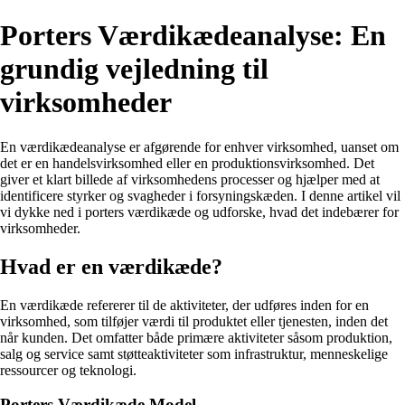
Porters Værdikædeanalyse: En
grundig vejledning til
virksomheder
En værdikædeanalyse er afgørende for enhver virksomhed, uanset om
det er en handelsvirksomhed eller en produktionsvirksomhed. Det
giver et klart billede af virksomhedens processer og hjælper med at
identificere styrker og svagheder i forsyningskæden. I denne artikel vil
vi dykke ned i porters værdikæde og udforske, hvad det indebærer for
virksomheder.
Hvad er en værdikæde?
En værdikæde refererer til de aktiviteter, der udføres inden for en
virksomhed, som tilføjer værdi til produktet eller tjenesten, inden det
når kunden. Det omfatter både primære aktiviteter såsom produktion,
salg og service samt støtteaktiviteter som infrastruktur, menneskelige
ressourcer og teknologi.
Porters Værdikæde Model