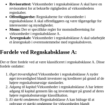
Revisorattest:
Virksomheder i regnskabsklasse A skal have en
revisorattest for at bekræfte rigtigheden af virksomhedens
regnskaber.
Offentliggørelse:
Regnskaberne for virksomheder i
regnskabsklasse A skal offentliggøres og være tilgængelige for
interessenter og myndigheder.
Moms:
Der er specifikke regler for momsindberetning for
virksomheder i regnskabsklasse A.
Årsregnskab:
Virksomheder i regnskabsklasse A skal udarbejde
et årsregnskab i overensstemmelse med regnskabsloven.
Fordele ved Regnskabsklasse A:
Der er flere fordele ved at være klassificeret i regnskabsklasse A. Disse
fordele omfatter:
Øget troværdighed:
Virksomheder i regnskabsklasse A nyder
øget troværdighed blandt investorer og kreditorer på grund af de
højere regnskabsmæssige standarder.
Adgang til kapital:
Virksomheder i regnskabsklasse A har lettere
adgang til kapital gennem lån og investeringer på grund af deres
højere regnskabsmæssige klassifikation.
Et stærkt omdømme:
Regnskabsklasse A kan bidrage til at
opbygge et stærkt omdømme for virksomheden blandt