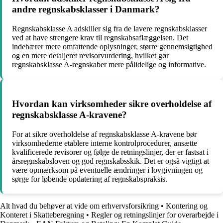
andre regnskabsklasser i Danmark?
Regnskabsklasse A adskiller sig fra de lavere regnskabsklasser
ved at have strengere krav til regnskabsaflæggelsen. Det
indebærer mere omfattende oplysninger, større gennemsigtighed
og en mere detaljeret revisorvurdering, hvilket gør
regnskabsklasse A-regnskaber mere pålidelige og informative.
Hvordan kan virksomheder sikre overholdelse af
regnskabsklasse A-kravene?
For at sikre overholdelse af regnskabsklasse A-kravene bør
virksomhederne etablere interne kontrolprocedurer, ansætte
kvalificerede revisorer og følge de retningslinjer, der er fastsat i
årsregnskabsloven og god regnskabsskik. Det er også vigtigt at
være opmærksom på eventuelle ændringer i lovgivningen og
sørge for løbende opdatering af regnskabspraksis.
Alt hvad du behøver at vide om erhvervsforsikring
•
Kontering og
Konteret i Skatteberegning
•
Regler og retningslinjer for overarbejde i