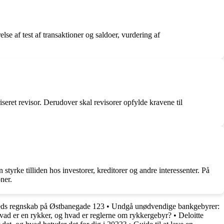
se af test af transaktioner og saldoer, vurdering af
iseret revisor. Derudover skal revisorer opfylde kravene til
tyrke tilliden hos investorer, kreditorer og andre interessenter. På
ner.
eds regnskab på Østbanegade 123
•
Undgå unødvendige bankgebyrer:
ad er en rykker, og hvad er reglerne om rykkergebyr?
•
Deloitte