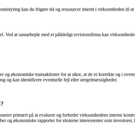
mistyring kan du frigøre tid og ressourcer internt i virksomheden til at
Ved at samarbejde med et pålideligt revisionsfirma kan virksomheder si
r og økonomiske transaktioner for at sikre, at de er korrekte og i ove
ng og kan identificere eventuelle fejl eller uregelmæssigheder.
n?
serer primært på at evaluere og forbedre virksomhedens interne kontro
ber og økonomiske rapporter for eksterne interessenter som investorer,