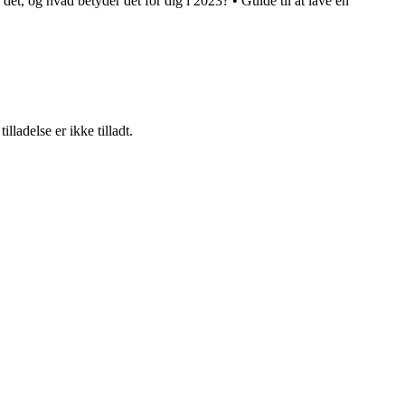
det, og hvad betyder det for dig i 2023?
•
Guide til at lave en
adelse er ikke tilladt.