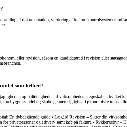
n?
samling af dokumentation, vurdering af interne kontrolsystemer, udførel
ner.
økonomi eller revision, såsom en kandidatgrad i revision eller statsautor
ionsbranchen.
mfundet som helhed?
jagtigheden og pålideligheden af virksomhedens regnskaber, hvilket kan s
itet, forebygge svindel og skabe gennemsigtighed i økonomiske transaktio
pital: En dybdegående guide
•
Lægård Revision – Sikrer din virksomh
for privatpersoner og erhverv samt køb på faktura
•
Rykkergebyr – Hv