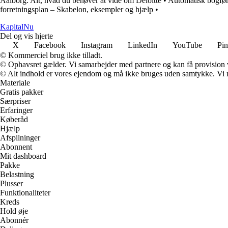
Aalborg: Alt, hvad du behøver at vide om Deloitte
•
Automatisk bogfør
forretningsplan – Skabelon, eksempler og hjælp
•
Kapital
Nu
Del og vis hjerte
X
Facebook
Instagram
LinkedIn
YouTube
Pin
© Kommerciel brug ikke tilladt.
© Ophavsret gælder. Vi samarbejder med partnere og kan få provision
© Alt indhold er vores ejendom og må ikke bruges uden samtykke. Vi mod
Materiale
Gratis pakker
Særpriser
Erfaringer
Køberåd
Hjælp
Afspilninger
Abonnent
Mit dashboard
Pakke
Belastning
Plusser
Funktionaliteter
Kreds
Hold øje
Abonnér