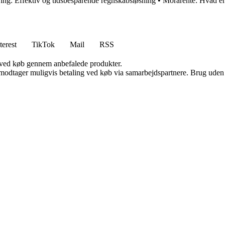
ing: Effektiv og tidsbesparende regnskabsløsning
•
Morarente: Hvad er 
terest
TikTok
Mail
RSS
 ved køb gennem anbefalede produkter.
tager muligvis betaling ved køb via samarbejdspartnere. Brug uden till