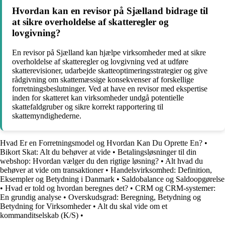
Hvordan kan en revisor på Sjælland bidrage til
at sikre overholdelse af skatteregler og
lovgivning?
En revisor på Sjælland kan hjælpe virksomheder med at sikre
overholdelse af skatteregler og lovgivning ved at udføre
skatterevisioner, udarbejde skatteoptimeringsstrategier og give
rådgivning om skattemæssige konsekvenser af forskellige
forretningsbeslutninger. Ved at have en revisor med ekspertise
inden for skatteret kan virksomheder undgå potentielle
skattefaldgruber og sikre korrekt rapportering til
skattemyndighederne.
Hvad Er en Forretningsmodel og Hvordan Kan Du Oprette En?
•
Bikort Skat: Alt du behøver at vide
•
Betalingsløsninger til din
webshop: Hvordan vælger du den rigtige løsning?
•
Alt hvad du
behøver at vide om transaktioner
•
Handelsvirksomhed: Definition,
Eksempler og Betydning i Danmark
•
Saldobalance og Saldoopgørelse
•
Hvad er told og hvordan beregnes det?
•
CRM og CRM-systemer:
En grundig analyse
•
Overskudsgrad: Beregning, Betydning og
Betydning for Virksomheder
•
Alt du skal vide om et
kommanditselskab (K/S)
•