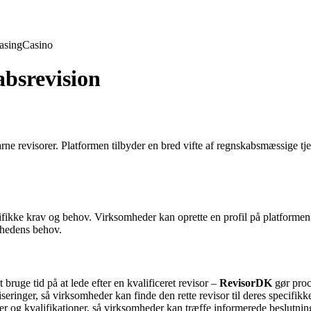
asing
Casino
absrevision
rne revisorer. Platformen tilbyder en bred vifte af regnskabsmæssige t
fikke krav og behov. Virksomheder kan oprette en profil på platformen 
omhedens behov.
ruge tid på at lede efter en kvalificeret revisor –
RevisorDK
gør proc
iseringer, så virksomheder kan finde den rette revisor til deres specifikk
er og kvalifikationer, så virksomheder kan træffe informerede beslutnin