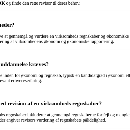
rDK
og finde den rette revisor til deres behov.
mheder?
gave at gennemgå og vurdere en virksomheds regnskaber og økonomiske fo
ering af virksomhedens økonomi og økonomiske rapportering.
n uddannelse kræves?
se inden for økonomi og regnskab, typisk en kandidatgrad i økonomi el
levant erhvervserfaring.
 med revision af en virksomheds regnskaber?
kabs regnskaber inkluderer at gennemgå regnskaberne for fejl og mangle
er angiver revisors vurdering af regnskabets pålidelighed.