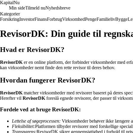
Kapital
Nu
Min side
Tilmeld nu
Nyhedsbreve
Kategorier
Forsikring
Investor
Finans
Forbrug
Virksomhed
Penge
Familieliv
Bygge
Le
RevisorDK: Din guide til regnsk
Hvad er RevisorDK?
RevisorDK
er en online platform, der forbinder virksomheder med erfa
kan virksomheder nemt finde den rette revisor til deres behov.
Hvordan fungerer RevisorDK?
RevisorDK
matcher virksomheder med revisorer baseret på deres speci
Herefter vil
RevisorDK
foreslå egnede revisorer, der passer til virks
Fordele ved at bruge RevisorDK:
Lettelse af søgeprocessen:
Virksomheder behøver ikke længere at b
Fleksibilitet:
Platformen tilbyder revisorer med forskellige special
Transparens:
RevisorDK sikrer gennemsigtighed i forhold til pris