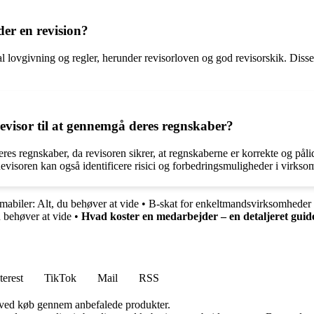
der en revision?
al lovgivning og regler, herunder revisorloven og god revisorskik. Disse 
revisor til at gennemgå deres regnskaber?
deres regnskaber, da revisoren sikrer, at regnskaberne er korrekte og på
 Revisoren kan også identificere risici og forbedringsmuligheder i virk
rmabiler: Alt, du behøver at vide
•
B-skat for enkeltmandsvirksomheder
 behøver at vide
•
Hvad koster en medarbejder – en detaljeret guide
terest
TikTok
Mail
RSS
 ved køb gennem anbefalede produkter.