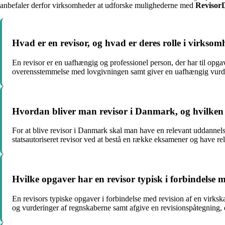
anbefaler derfor virksomheder at udforske mulighederne med
Reviso
Hvad er en revisor, og hvad er deres rolle i virkso
En revisor er en uafhængig og professionel person, der har til op
overensstemmelse med lovgivningen samt giver en uafhængig vurd
Hvordan bliver man revisor i Danmark, og hvilke
For at blive revisor i Danmark skal man have en relevant uddannel
statsautoriseret revisor ved at bestå en række eksamener og have re
Hvilke opgaver har en revisor typisk i forbindelse
En revisors typiske opgaver i forbindelse med revision af en virks
og vurderinger af regnskaberne samt afgive en revisionspåtegning, d