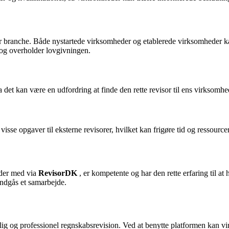
ller branche. Både nystartede virksomheder og etablerede virksomheder kan
 og overholder lovgivningen.
 det kan være en udfordring at finde den rette revisor til ens virksomhe
isse opgaver til eksterne revisorer, hvilket kan frigøre tid og ressourcer
ejder med via
RevisorDK
, er kompetente og har den rette erfaring til 
indgås et samarbejde.
lig og professionel regnskabsrevision. Ved at benytte platformen kan vir