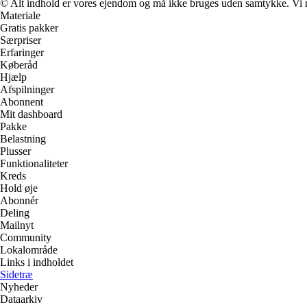
© Alt indhold er vores ejendom og må ikke bruges uden samtykke. Vi mod
Materiale
Gratis pakker
Særpriser
Erfaringer
Køberåd
Hjælp
Afspilninger
Abonnent
Mit dashboard
Pakke
Belastning
Plusser
Funktionaliteter
Kreds
Hold øje
Abonnér
Deling
Mailnyt
Community
Lokalområde
Links i indholdet
Sidetræ
Nyheder
Dataarkiv