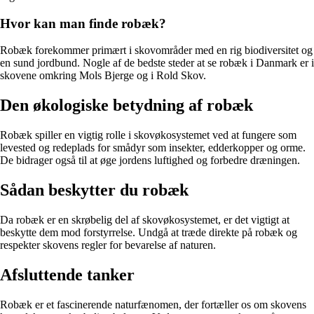
Hvor kan man finde robæk?
Robæk forekommer primært i skovområder med en rig biodiversitet og
en sund jordbund. Nogle af de bedste steder at se robæk i Danmark er i
skovene omkring Mols Bjerge og i Rold Skov.
Den økologiske betydning af robæk
Robæk spiller en vigtig rolle i skovøkosystemet ved at fungere som
levested og redeplads for smådyr som insekter, edderkopper og orme.
De bidrager også til at øge jordens luftighed og forbedre dræningen.
Sådan beskytter du robæk
Da robæk er en skrøbelig del af skovøkosystemet, er det vigtigt at
beskytte dem mod forstyrrelse. Undgå at træde direkte på robæk og
respekter skovens regler for bevarelse af naturen.
Afsluttende tanker
Robæk er et fascinerende naturfænomen, der fortæller os om skovens