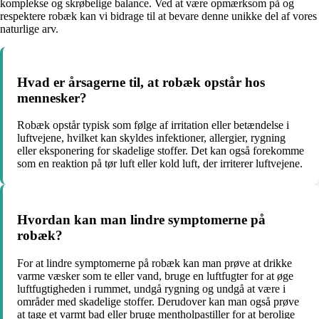
komplekse og skrøbelige balance. Ved at være opmærksom på og
respektere robæk kan vi bidrage til at bevare denne unikke del af vores
naturlige arv.
Hvad er årsagerne til, at robæk opstår hos
mennesker?
Robæk opstår typisk som følge af irritation eller betændelse i
luftvejene, hvilket kan skyldes infektioner, allergier, rygning
eller eksponering for skadelige stoffer. Det kan også forekomme
som en reaktion på tør luft eller kold luft, der irriterer luftvejene.
Hvordan kan man lindre symptomerne på
robæk?
For at lindre symptomerne på robæk kan man prøve at drikke
varme væsker som te eller vand, bruge en luftfugter for at øge
luftfugtigheden i rummet, undgå rygning og undgå at være i
områder med skadelige stoffer. Derudover kan man også prøve
at tage et varmt bad eller bruge mentholpastiller for at berolige