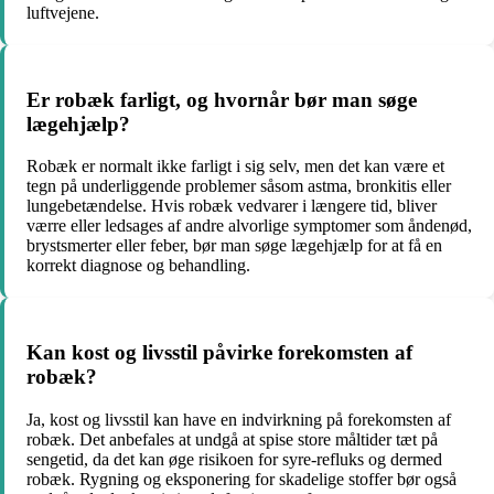
luftvejene.
Er robæk farligt, og hvornår bør man søge
lægehjælp?
Robæk er normalt ikke farligt i sig selv, men det kan være et
tegn på underliggende problemer såsom astma, bronkitis eller
lungebetændelse. Hvis robæk vedvarer i længere tid, bliver
værre eller ledsages af andre alvorlige symptomer som åndenød,
brystsmerter eller feber, bør man søge lægehjælp for at få en
korrekt diagnose og behandling.
Kan kost og livsstil påvirke forekomsten af
robæk?
Ja, kost og livsstil kan have en indvirkning på forekomsten af
robæk. Det anbefales at undgå at spise store måltider tæt på
sengetid, da det kan øge risikoen for syre-refluks og dermed
robæk. Rygning og eksponering for skadelige stoffer bør også