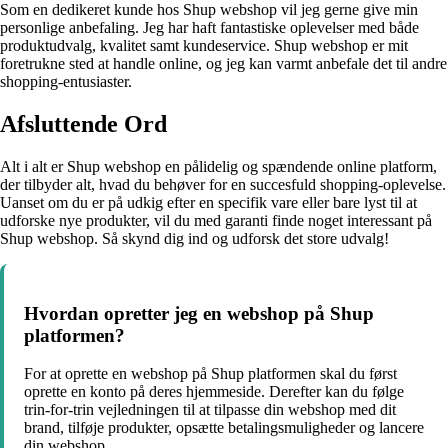
Som en dedikeret kunde hos Shup webshop vil jeg gerne give min
personlige anbefaling. Jeg har haft fantastiske oplevelser med både
produktudvalg, kvalitet samt kundeservice. Shup webshop er mit
foretrukne sted at handle online, og jeg kan varmt anbefale det til andre
shopping-entusiaster.
Afsluttende Ord
Alt i alt er Shup webshop en pålidelig og spændende online platform,
der tilbyder alt, hvad du behøver for en succesfuld shopping-oplevelse.
Uanset om du er på udkig efter en specifik vare eller bare lyst til at
udforske nye produkter, vil du med garanti finde noget interessant på
Shup webshop. Så skynd dig ind og udforsk det store udvalg!
Hvordan opretter jeg en webshop på Shup
platformen?
For at oprette en webshop på Shup platformen skal du først
oprette en konto på deres hjemmeside. Derefter kan du følge
trin-for-trin vejledningen til at tilpasse din webshop med dit
brand, tilføje produkter, opsætte betalingsmuligheder og lancere
din webshop.