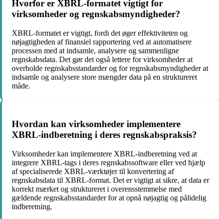
Hvorfor er XBRL-formatet vigtigt for
virksomheder og regnskabsmyndigheder?
XBRL-formatet er vigtigt, fordi det øger effektiviteten og
nøjagtigheden af ​​finansiel rapportering ved at automatisere
processen med at indsamle, analysere og sammenligne
regnskabsdata. Det gør det også lettere for virksomheder at
overholde regnskabsstandarder og for regnskabsmyndigheder at
indsamle og analysere store mængder data på en struktureret
måde.
Hvordan kan virksomheder implementere
XBRL-indberetning i deres regnskabspraksis?
Virksomheder kan implementere XBRL-indberetning ved at
integrere XBRL-tags i deres regnskabssoftware eller ved hjælp
af specialiserede XBRL-værktøjer til konvertering af
regnskabsdata til XBRL-format. Det er vigtigt at sikre, at data er
korrekt mærket og struktureret i overensstemmelse med
gældende regnskabsstandarder for at opnå nøjagtig og pålidelig
indberetning.