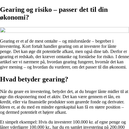
Gearing og risiko – passer det til din
økonomi?
Gearing er et af de mest omtalte – og misforståede – begreber i
investering. Kort fortalt handler gearing om at investere for lånte
penge. Det kan øge dit potentielle afkast, men også dine tab. Derfor er
gearing et redskab, der kræver omtanke og forståelse for risiko. I denne
artikel ser vi nærmere på, hvordan gearing fungerer, hvornår det kan
give mening – og hvordan du vurderer, om det passer til din økonomi.
Hvad betyder gearing?
Når du geare en investering, betyder det, at du bruger lånte midler til at
øge din eksponering mod et aktiv. Det kan være gennem et lån, en
kredit, eller via finansielle produkter som gearede fonde og derivater.
Ideen er, at du med en mindre egenkapital kan få en større position –
og dermed potentielt et højere afkast.
Et simpelt eksempel: Hvis du investerer 100.000 kr. af egne penge og
låner yderligere 100.000 kr., har du en samlet investering på 200.000