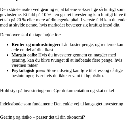
Den største risiko ved gearing er, at tabene vokser lige så hurtigt som
gevinsterne. Et fald på 10 % i en gearet investering kan hurtigt blive til
et tab på 20 % eller mere af din egenkapital. I værste fald kan du ende
med at skylde penge, hvis markedet bevæger sig kraftigt imod dig.
Derudover skal du tage højde for:
Renter og omkostninger:
Lån koster penge, og renterne kan
æde en del af dit afkast.
Margin calls:
Hvis du investerer gennem en mægler med
gearing, kan du blive tvunget til at indbetale flere penge, hvis
værdien falder.
Psykologisk pres:
Store udsving kan føre til stress og dårlige
beslutninger, især hvis du ikke er vant til høj risiko.
Hold styr på investeringerne: Gør dokumentation og skat enkel
Indeksfonde som fundament: Den enkle vej til langsigtet investering
Gearing og risiko – passer det til din økonomi?