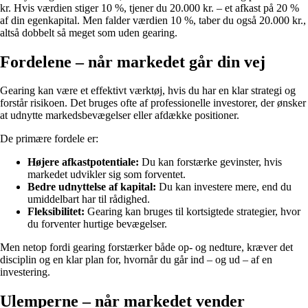
kr. Hvis værdien stiger 10 %, tjener du 20.000 kr. – et afkast på 20 %
af din egenkapital. Men falder værdien 10 %, taber du også 20.000 kr.,
altså dobbelt så meget som uden gearing.
Fordelene – når markedet går din vej
Gearing kan være et effektivt værktøj, hvis du har en klar strategi og
forstår risikoen. Det bruges ofte af professionelle investorer, der ønsker
at udnytte markedsbevægelser eller afdække positioner.
De primære fordele er:
Højere afkastpotentiale:
Du kan forstærke gevinster, hvis
markedet udvikler sig som forventet.
Bedre udnyttelse af kapital:
Du kan investere mere, end du
umiddelbart har til rådighed.
Fleksibilitet:
Gearing kan bruges til kortsigtede strategier, hvor
du forventer hurtige bevægelser.
Men netop fordi gearing forstærker både op- og nedture, kræver det
disciplin og en klar plan for, hvornår du går ind – og ud – af en
investering.
Ulemperne – når markedet vender