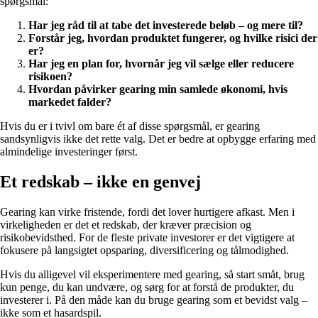
spørgsmål:
Har jeg råd til at tabe det investerede beløb – og mere til?
Forstår jeg, hvordan produktet fungerer, og hvilke risici der
er?
Har jeg en plan for, hvornår jeg vil sælge eller reducere
risikoen?
Hvordan påvirker gearing min samlede økonomi, hvis
markedet falder?
Hvis du er i tvivl om bare ét af disse spørgsmål, er gearing
sandsynligvis ikke det rette valg. Det er bedre at opbygge erfaring med
almindelige investeringer først.
Et redskab – ikke en genvej
Gearing kan virke fristende, fordi det lover hurtigere afkast. Men i
virkeligheden er det et redskab, der kræver præcision og
risikobevidsthed. For de fleste private investorer er det vigtigere at
fokusere på langsigtet opsparing, diversificering og tålmodighed.
Hvis du alligevel vil eksperimentere med gearing, så start småt, brug
kun penge, du kan undvære, og sørg for at forstå de produkter, du
investerer i. På den måde kan du bruge gearing som et bevidst valg –
ikke som et hasardspil.