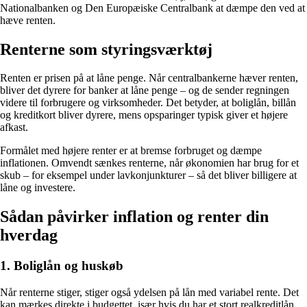
Nationalbanken og Den Europæiske Centralbank at dæmpe den ved at
hæve renten.
Renterne som styringsværktøj
Renten er prisen på at låne penge. Når centralbankerne hæver renten,
bliver det dyrere for banker at låne penge – og de sender regningen
videre til forbrugere og virksomheder. Det betyder, at boliglån, billån
og kreditkort bliver dyrere, mens opsparinger typisk giver et højere
afkast.
Formålet med højere renter er at bremse forbruget og dæmpe
inflationen. Omvendt sænkes renterne, når økonomien har brug for et
skub – for eksempel under lavkonjunkturer – så det bliver billigere at
låne og investere.
Sådan påvirker inflation og renter din
hverdag
1.
Boliglån og huskøb
Når renterne stiger, stiger også ydelsen på lån med variabel rente. Det
kan mærkes direkte i budgettet, især hvis du har et stort realkreditlån.