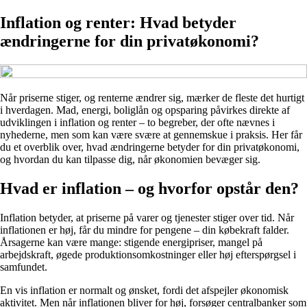
Inflation og renter: Hvad betyder
ændringerne for din privatøkonomi?
Når priserne stiger, og renterne ændrer sig, mærker de fleste det hurtigt
i hverdagen. Mad, energi, boliglån og opsparing påvirkes direkte af
udviklingen i inflation og renter – to begreber, der ofte nævnes i
nyhederne, men som kan være svære at gennemskue i praksis. Her får
du et overblik over, hvad ændringerne betyder for din privatøkonomi,
og hvordan du kan tilpasse dig, når økonomien bevæger sig.
Hvad er inflation – og hvorfor opstår den?
Inflation betyder, at priserne på varer og tjenester stiger over tid. Når
inflationen er høj, får du mindre for pengene – din købekraft falder.
Årsagerne kan være mange: stigende energipriser, mangel på
arbejdskraft, øgede produktionsomkostninger eller høj efterspørgsel i
samfundet.
En vis inflation er normalt og ønsket, fordi det afspejler økonomisk
aktivitet. Men når inflationen bliver for høj, forsøger centralbanker som