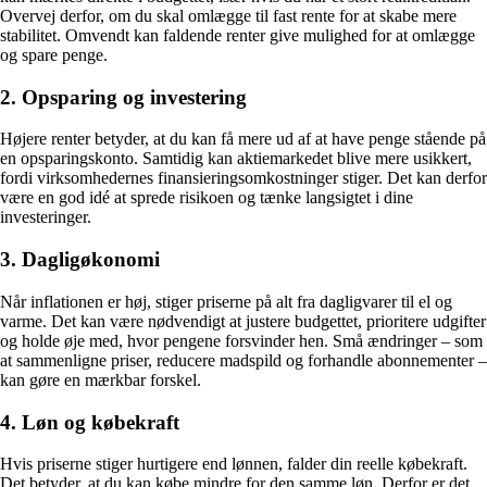
Overvej derfor, om du skal omlægge til fast rente for at skabe mere
stabilitet. Omvendt kan faldende renter give mulighed for at omlægge
og spare penge.
2.
Opsparing og investering
Højere renter betyder, at du kan få mere ud af at have penge stående på
en opsparingskonto. Samtidig kan aktiemarkedet blive mere usikkert,
fordi virksomhedernes finansieringsomkostninger stiger. Det kan derfor
være en god idé at sprede risikoen og tænke langsigtet i dine
investeringer.
3.
Dagligøkonomi
Når inflationen er høj, stiger priserne på alt fra dagligvarer til el og
varme. Det kan være nødvendigt at justere budgettet, prioritere udgifter
og holde øje med, hvor pengene forsvinder hen. Små ændringer – som
at sammenligne priser, reducere madspild og forhandle abonnementer –
kan gøre en mærkbar forskel.
4.
Løn og købekraft
Hvis priserne stiger hurtigere end lønnen, falder din reelle købekraft.
Det betyder, at du kan købe mindre for den samme løn. Derfor er det