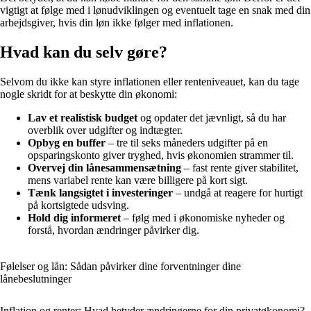
vigtigt at følge med i lønudviklingen og eventuelt tage en snak med din
arbejdsgiver, hvis din løn ikke følger med inflationen.
Hvad kan du selv gøre?
Selvom du ikke kan styre inflationen eller renteniveauet, kan du tage
nogle skridt for at beskytte din økonomi:
Lav et realistisk budget
og opdater det jævnligt, så du har
overblik over udgifter og indtægter.
Opbyg en buffer
– tre til seks måneders udgifter på en
opsparingskonto giver tryghed, hvis økonomien strammer til.
Overvej din lånesammensætning
– fast rente giver stabilitet,
mens variabel rente kan være billigere på kort sigt.
Tænk langsigtet i investeringer
– undgå at reagere for hurtigt
på kortsigtede udsving.
Hold dig informeret
– følg med i økonomiske nyheder og
forstå, hvordan ændringer påvirker dig.
Følelser og lån: Sådan påvirker dine forventninger dine
lånebeslutninger
Inflation og renter: Hvad betyder ændringerne for din privatøkonomi?