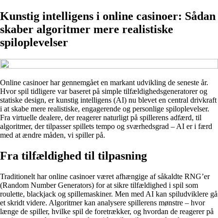
Kunstig intelligens i online casinoer: Sådan
skaber algoritmer mere realistiske
spiloplevelser
Online casinoer har gennemgået en markant udvikling de seneste år.
Hvor spil tidligere var baseret på simple tilfældighedsgeneratorer og
statiske design, er kunstig intelligens (AI) nu blevet en central drivkraft
i at skabe mere realistiske, engagerende og personlige spiloplevelser.
Fra virtuelle dealere, der reagerer naturligt på spillerens adfærd, til
algoritmer, der tilpasser spillets tempo og sværhedsgrad – AI er i færd
med at ændre måden, vi spiller på.
Fra tilfældighed til tilpasning
Traditionelt har online casinoer været afhængige af såkaldte RNG’er
(Random Number Generators) for at sikre tilfældighed i spil som
roulette, blackjack og spillemaskiner. Men med AI kan spiludviklere gå
et skridt videre. Algoritmer kan analysere spillerens mønstre – hvor
længe de spiller, hvilke spil de foretrækker, og hvordan de reagerer på