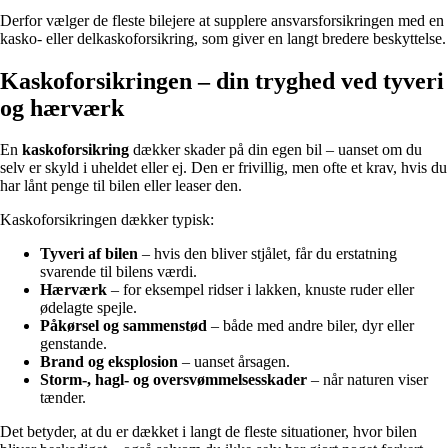
Derfor vælger de fleste bilejere at supplere ansvarsforsikringen med en
kasko- eller delkaskoforsikring, som giver en langt bredere beskyttelse.
Kaskoforsikringen – din tryghed ved tyveri
og hærværk
En
kaskoforsikring
dækker skader på din egen bil – uanset om du
selv er skyld i uheldet eller ej. Den er frivillig, men ofte et krav, hvis du
har lånt penge til bilen eller leaser den.
Kaskoforsikringen dækker typisk:
Tyveri af bilen
– hvis den bliver stjålet, får du erstatning
svarende til bilens værdi.
Hærværk
– for eksempel ridser i lakken, knuste ruder eller
ødelagte spejle.
Påkørsel og sammenstød
– både med andre biler, dyr eller
genstande.
Brand og eksplosion
– uanset årsagen.
Storm-, hagl- og oversvømmelsesskader
– når naturen viser
tænder.
Det betyder, at du er dækket i langt de fleste situationer, hvor bilen