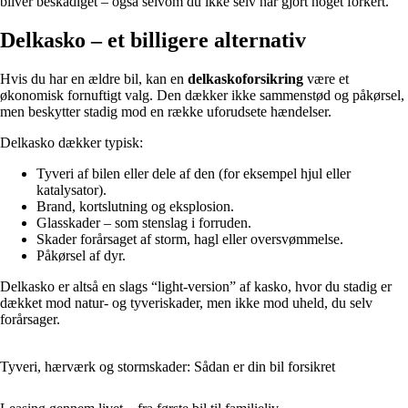
bliver beskadiget – også selvom du ikke selv har gjort noget forkert.
Delkasko – et billigere alternativ
Hvis du har en ældre bil, kan en
delkaskoforsikring
være et
økonomisk fornuftigt valg. Den dækker ikke sammenstød og påkørsel,
men beskytter stadig mod en række uforudsete hændelser.
Delkasko dækker typisk:
Tyveri af bilen eller dele af den (for eksempel hjul eller
katalysator).
Brand, kortslutning og eksplosion.
Glasskader – som stenslag i forruden.
Skader forårsaget af storm, hagl eller oversvømmelse.
Påkørsel af dyr.
Delkasko er altså en slags “light-version” af kasko, hvor du stadig er
dækket mod natur- og tyveriskader, men ikke mod uheld, du selv
forårsager.
Tyveri, hærværk og stormskader: Sådan er din bil forsikret