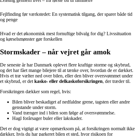
Leasing gennem livet – fra første bil til familieliv
Fejlfinding før værkstedet: En systematisk tilgang, der sparer både tid
og penge
Hvad er det økonomisk mest fornuftige bilvalg for dig? Livssituation
og kørselsmønster gør forskellen
Stormskader – når vejret går amok
De seneste år har Danmark oplevet flere kraftige storme og skybrud,
og det har fået mange bilejere til at tænke over, hvordan de er dækket.
Hvis et træ vælter ned over bilen, eller den bliver oversvømmet under
et skybrud, er det
kasko- eller delkaskoforsikringen
, der træder til.
Forsikringen dækker som regel, hvis:
Bilen bliver beskadiget af nedfaldne grene, tagsten eller andre
genstande under storm.
Vand trænger ind i bilen som følge af oversvømmelse.
Hagl forårsager buler eller lakskader.
Det er dog vigtigt at være opmærksom på, at forsikringen normalt ikke
dækker, hvis du har parkeret bilen et sted, hvor risikoen for