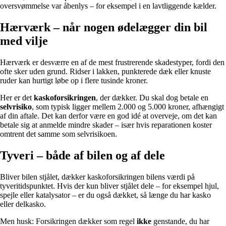
oversvømmelse var åbenlys – for eksempel i en lavtliggende kælder.
Hærværk – når nogen ødelægger din bil
med vilje
Hærværk er desværre en af de mest frustrerende skadestyper, fordi den
ofte sker uden grund. Ridser i lakken, punkterede dæk eller knuste
ruder kan hurtigt løbe op i flere tusinde kroner.
Her er det
kaskoforsikringen
, der dækker. Du skal dog betale en
selvrisiko
, som typisk ligger mellem 2.000 og 5.000 kroner, afhængigt
af din aftale. Det kan derfor være en god idé at overveje, om det kan
betale sig at anmelde mindre skader – især hvis reparationen koster
omtrent det samme som selvrisikoen.
Tyveri – både af bilen og af dele
Bliver bilen stjålet, dækker kaskoforsikringen bilens værdi på
tyveritidspunktet. Hvis der kun bliver stjålet dele – for eksempel hjul,
spejle eller katalysator – er du også dækket, så længe du har kasko
eller delkasko.
Men husk: Forsikringen dækker som regel
ikke
genstande, du har