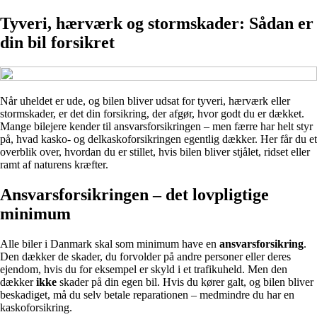
Tyveri, hærværk og stormskader: Sådan er
din bil forsikret
Når uheldet er ude, og bilen bliver udsat for tyveri, hærværk eller
stormskader, er det din forsikring, der afgør, hvor godt du er dækket.
Mange bilejere kender til ansvarsforsikringen – men færre har helt styr
på, hvad kasko- og delkaskoforsikringen egentlig dækker. Her får du et
overblik over, hvordan du er stillet, hvis bilen bliver stjålet, ridset eller
ramt af naturens kræfter.
Ansvarsforsikringen – det lovpligtige
minimum
Alle biler i Danmark skal som minimum have en
ansvarsforsikring
.
Den dækker de skader, du forvolder på andre personer eller deres
ejendom, hvis du for eksempel er skyld i et trafikuheld. Men den
dækker
ikke
skader på din egen bil. Hvis du kører galt, og bilen bliver
beskadiget, må du selv betale reparationen – medmindre du har en
kaskoforsikring.